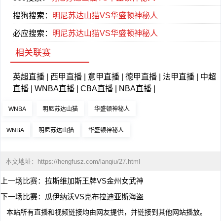
搜狗搜索：
明尼苏达山猫VS华盛顿神秘人
必应搜索：
明尼苏达山猫VS华盛顿神秘人
相关联赛
英超直播
|
西甲直播
|
意甲直播
|
德甲直播
|
法甲直播
|
中超
直播
|
WNBA直播
|
CBA直播
|
NBA直播
|
WNBA
明尼苏达山猫
华盛顿神秘人
WNBA
明尼苏达山猫
华盛顿神秘人
本文地址：
https://hengfusz.com/lanqiu/27.html
上一场比赛：
拉斯维加斯王牌VS金州女武神
下一场比赛：
瓜伊纳沃VS克布拉迪亚斯海盗
本站所有直播和视频链接均由网友提供，并链接到其他网站播放。