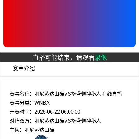
直播可能结束，请观看
录像
赛事介绍
赛事名称：明尼苏达山猫VS华盛顿神秘人 在线直播
赛事分类：
WNBA
开赛时间：2026-06-22 06:00:00
对阵双方：明尼苏达山猫VS华盛顿神秘人
主队：明尼苏达山猫