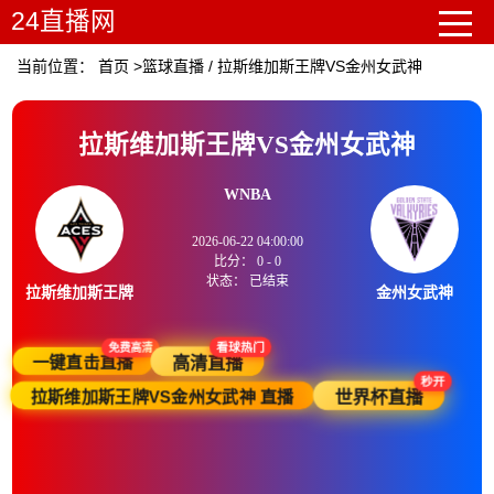
24直播网
当前位置：
首页
>
篮球直播
/
拉斯维加斯王牌VS金州女武神
拉斯维加斯王牌VS金州女武神
WNBA
2026-06-22 04:00:00
比分：
0
-
0
状态：
已结束
拉斯维加斯王牌
金州女武神
免费高清
看球热门
一键直击直播
高清直播
秒开
拉斯维加斯王牌VS金州女武神 直播
世界杯直播