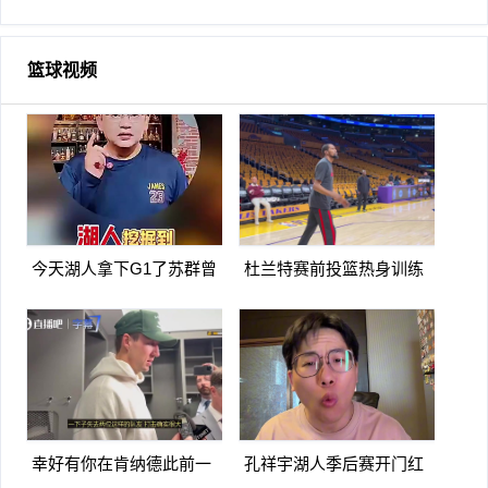
篮球视频
今天湖人拿下G1了苏群曾
杜兰特赛前投篮热身训练
言湖人可能会被火箭横扫
看上去不像膝盖有伤啊
幸好有你在肯纳德此前一
孔祥宇湖人季后赛开门红