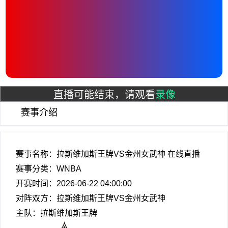
直播可能结束，请观看
录像
赛事介绍
赛事名称：拉斯维加斯王牌VS金州女武神 在线直播
赛事分类：
WNBA
开赛时间：2026-06-22 04:00:00
对阵双方：拉斯维加斯王牌VS金州女武神
主队：拉斯维加斯王牌