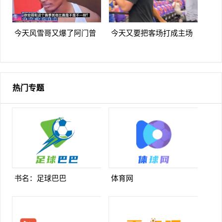
今天风雪哥又爆了阿门曾
今天又要把客场打成主场
言你们防不住杰伦格林除非
库里走进太阳主场球迷热烈
我来防
欢迎
热门专题
书名：足球巴巴
体育网