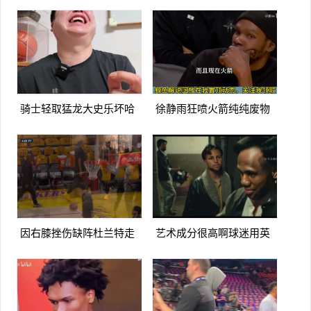
下失去东里两名队友打击确
火箭进攻太次了没杜兰特根
实很大
本不行
骑士轻取猛龙大史乐坏哈
徐静雨狂喷火箭纯纯废物
登米切尔要是这状态大业可
队杜兰特就是蛀虫立棍单打
成啊
坑惨球队
因右膝挫伤缺阵杜兰特走
艺术成分很高啊球迷用英
路姿势看上去是有些一瘸一
雄本色名场面恶搞詹杜库季
拐
后赛