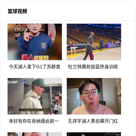
篮球视频
今天湖人拿下G1了苏群曾
杜兰特赛前投篮热身训练
言湖人可能会被火箭横扫
看上去不像膝盖有伤啊
幸好有你在肯纳德此前一
孔祥宇湖人季后赛开门红
下失去东里两名队友打击确
火箭进攻太次了没杜兰特根