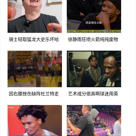
实很大
本不行
骑士轻取猛龙大史乐坏哈
徐静雨狂喷火箭纯纯废物
登米切尔要是这状态大业可
队杜兰特就是蛀虫立棍单打
成啊
坑惨球队
因右膝挫伤缺阵杜兰特走
艺术成分很高啊球迷用英
路姿势看上去是有些一瘸一
雄本色名场面恶搞詹杜库季
拐
后赛