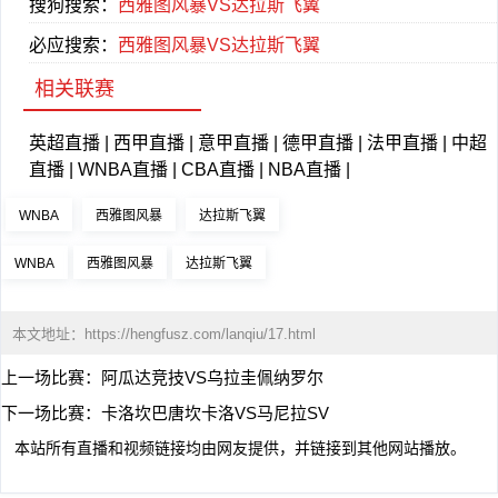
搜狗搜索：
西雅图风暴VS达拉斯飞翼
必应搜索：
西雅图风暴VS达拉斯飞翼
相关联赛
英超直播
|
西甲直播
|
意甲直播
|
德甲直播
|
法甲直播
|
中超
直播
|
WNBA直播
|
CBA直播
|
NBA直播
|
WNBA
西雅图风暴
达拉斯飞翼
WNBA
西雅图风暴
达拉斯飞翼
本文地址：
https://hengfusz.com/lanqiu/17.html
上一场比赛：
阿瓜达竞技VS乌拉圭佩纳罗尔
下一场比赛：
卡洛坎巴唐坎卡洛VS马尼拉SV
本站所有直播和视频链接均由网友提供，并链接到其他网站播放。