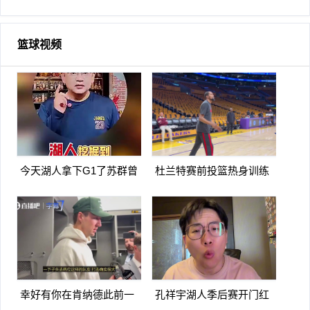
篮球视频
今天湖人拿下G1了苏群曾
杜兰特赛前投篮热身训练
言湖人可能会被火箭横扫
看上去不像膝盖有伤啊
幸好有你在肯纳德此前一
孔祥宇湖人季后赛开门红