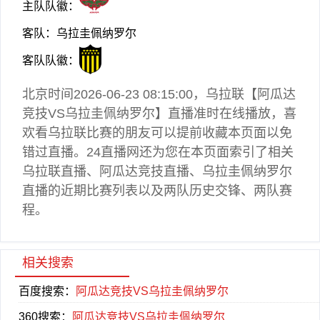
主队队徽：
客队：乌拉圭佩纳罗尔
客队队徽：
北京时间2026-06-23 08:15:00，
乌拉联
【阿瓜达
竞技VS乌拉圭佩纳罗尔】直播准时在线播放，喜
欢看
乌拉联
比赛的朋友可以提前收藏本页面以免
错过直播。24直播网还为您在本页面索引了相关
乌拉联直播
、阿瓜达竞技直播、乌拉圭佩纳罗尔
直播的近期比赛列表以及两队历史交锋、两队赛
程。
相关搜索
百度搜索：
阿瓜达竞技VS乌拉圭佩纳罗尔
360搜索：
阿瓜达竞技VS乌拉圭佩纳罗尔