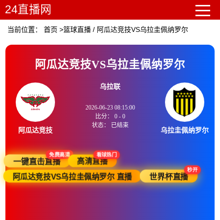
24直播网
当前位置：
首页
>
篮球直播
/
阿瓜达竞技VS乌拉圭佩纳罗尔
阿瓜达竞技VS乌拉圭佩纳罗尔
乌拉联
2026-06-23 08:15:00
比分：
0
-
0
状态：
已结束
阿瓜达竞技
乌拉圭佩纳罗尔
看球热门
免费高清
高清直播
一键直击直播
秒开
阿瓜达竞技VS乌拉圭佩纳罗尔 直播
世界杯直播