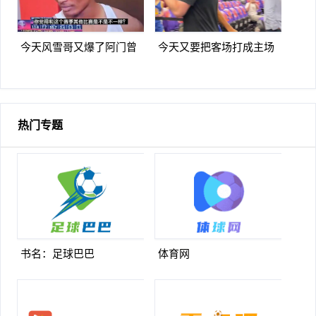
今天风雪哥又爆了阿门曾
今天又要把客场打成主场
言你们防不住杰伦格林除非
库里走进太阳主场球迷热烈
我来防
欢迎
热门专题
书名：足球巴巴
体育网