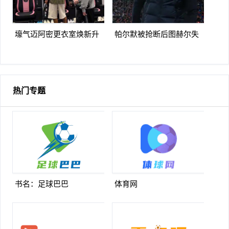
壕气迈阿密更衣室焕新升
帕尔默被抢断后图赫尔失
级梅西悠闲品马黛茶
望至极随后日本队5脚传递
破门
热门专题
书名：足球巴巴
体育网