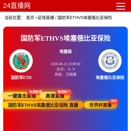
24直播网
当前位置：
首页
>
足球直播
/
国防军ETHVS埃塞俄比亚保险
国防军ETHVS埃塞俄比亚保险
埃塞超
2026-06-21 23:00:00
比分：
0
-
0
状态：
已结束
国防军ETH
埃塞俄比亚保险
免费高清
看球热门
一键直击直播
高清直播
秒开
国防军ETHVS埃塞俄比亚保险 直播
世界杯直播