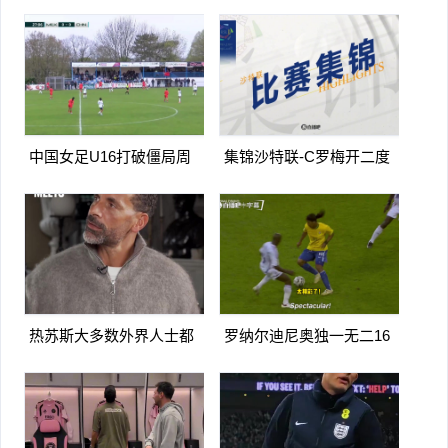
门扳平卡多索禁区内打门得
兰德点射破门曼城1-0利物
手
浦
中国女足U16打破僵局周
集锦沙特联-C罗梅开二度
瑾彤杀入禁区小角度抽射远
造点马内双响 胜利5-2纳杰
角破门
马体育
热苏斯大多数外界人士都
罗纳尔迪尼奥独一无二16
讨厌阿森纳我不明白为什么
日上线被捕入狱人生最糟糕
时刻