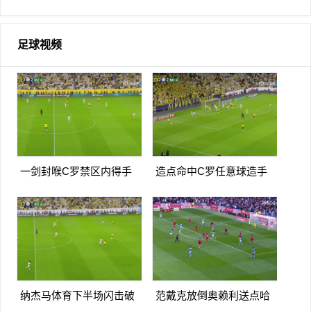
足球视频
一剑封喉C罗禁区内得手
造点命中C罗任意球造手
爆射破门双响打进生涯第
球亲自主罚命中生涯第966
967球
球
纳杰马体育下半场闪击破
范戴克放倒奥赖利送点哈