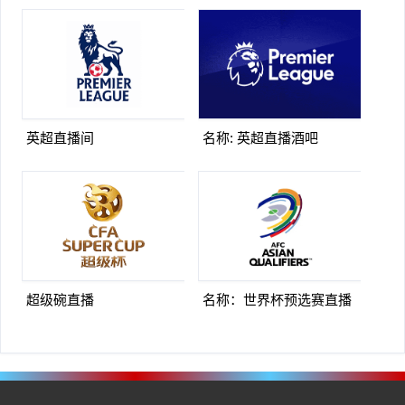
英超直播间
名称: 英超直播酒吧
超级碗直播
名称：世界杯预选赛直播