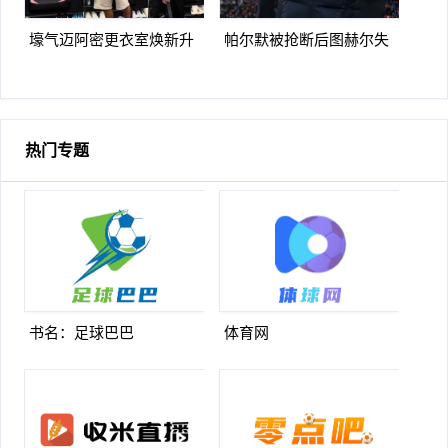
壕气迈阿密更衣室焕新升
帕尔默被抢断后图赫尔失
级梅西悠闲品马黛茶
望至极随后日本队5脚传递
破门
热门专题
书名：足球巴巴
体育网