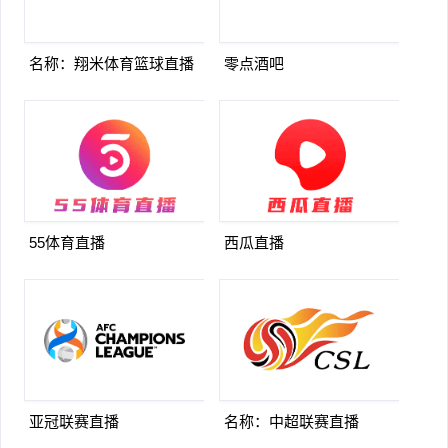
名称：翔米体育篮球直播
零点酒吧
55体育直播
西瓜直播
亚冠联赛直播
名称：中超联赛直播