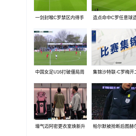
一剑封喉C罗禁区内得手
造点命中C罗任意球
爆射破门双响打进生涯第
球亲自主罚命中生涯第
967球
球
中国女足U16打破僵局周
集锦沙特联-C罗梅开
瑾彤杀入禁区小角度抽射
造点马内双响 胜利5-
远角破门
马体育
壕气迈阿密更衣室焕新升
帕尔默被抢断后图赫
级梅西悠闲品马黛茶
望至极随后日本队5脚