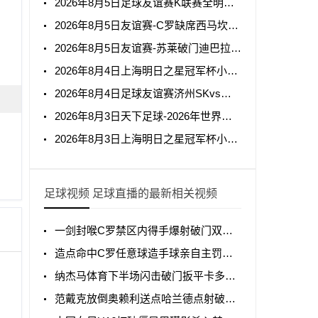
2026年8月5日足球友谊赛K联赛全明星vs曼城全场集锦
2026年8月5日友谊赛-C罗缺席西马坎送点胜利0-2不敌阿尔梅里亚
2026年8月5日友谊赛-苏莱破门迪巴拉助攻罗马4-1纽波特郡
2026年8月4日上海明日之星冠军杯小组赛A组毕尔巴鄂竞技U17vs中国男足U17全场集锦
2026年8月4日足球友谊赛济州SKvs拜仁慕尼黑全场集锦
2026年8月3日天下足球-2026年世界杯50大名场面
2026年8月3日上海明日之星冠军杯小组赛A组中国男足U17vs阿森纳U17全场集锦
足球视频 足球直播的最新相关视频
一剑封喉C罗禁区内得手爆射破门双响打进生涯第967球
造点命中C罗任意球造手球亲自主罚命中生涯第966球
纳杰马体育下半场闪击破门扳平卡多索禁区内打门得手
范戴克放倒奥赖利送点哈兰德点射破门曼城1-0利物浦