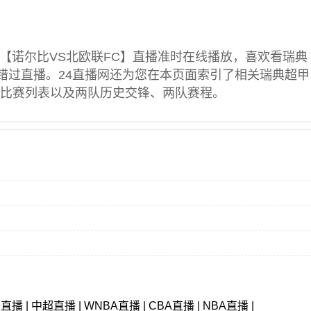
【诺尔比VS北欧联FC】直播准时在线播放，喜欢看
瑞典
错过直播。24直播网还为您在本页面索引了相关
瑞典超甲
期比赛列表以及两队历史交锋、两队赛程。
甲直播
|
中超直播
|
WNBA直播
|
CBA直播
|
NBA直播
|