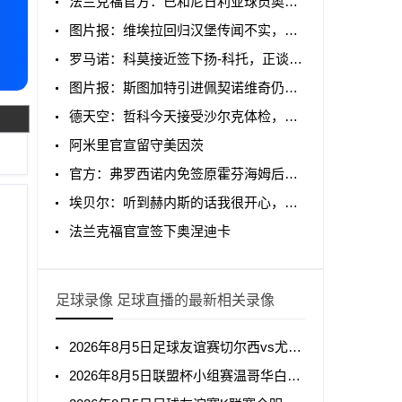
法兰克福官方：已和尼日利亚球员奥涅迪卡签约至2031年
图片报：维埃拉回归汉堡传闻不实，阿森纳要价高1000万欧
罗马诺：科莫接近签下扬-科托，正谈买断条款
图片报：斯图加特引进佩契诺维奇仍在拖延，狼堡要价2500万欧
德天空：哲科今天接受沙尔克体检，随后将签下一份1年合同
阿米里官宣留守美因茨
官方：弗罗西诺内免签原霍芬海姆后卫阿克波古马
埃贝尔：听到赫内斯的话我很开心，续约最终将由监事会决定
法兰克福官宣签下奥涅迪卡
足球录像 足球直播的最新相关录像
2026年8月5日足球友谊赛切尔西vs尤文图斯全场录像回放
2026年8月5日联盟杯小组赛温哥华白浪vs亚特兰特全场录像回放