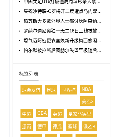
中国女足U16打破僵局周瑾彤杀入禁区小角度抽射远角破门
集锦沙特联-C罗梅开二度造点马内双响 胜利5-2纳杰马体育
热苏斯大多数外界人士都讨厌阿森纳我不明白为什么
罗纳尔迪尼奥独一无二16日上线被捕入狱人生最糟糕时刻
壕气迈阿密更衣室焕新升级梅西悠闲品马黛茶
帕尔默被抢断后图赫尔失望至极随后日本队5脚传递破门
标签列表
NBA
球会友谊
足球
世界杯
美乙2
CBA
中超
英超
皇家马德里
挪丙
德甲
德戊
篮球
俄乙B