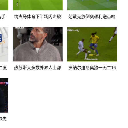
造手
纳杰马体育下半场闪击破
范戴克放倒奥赖利送点哈
966
门扳平卡多索禁区内打门
兰德点射破门曼城1-0利物
得手
浦
二度
热苏斯大多数外界人士都
罗纳尔迪尼奥独一无二16
2纳杰
讨厌阿森纳我不明白为什
日上线被捕入狱人生最糟
么
糕时刻
尔失
传递