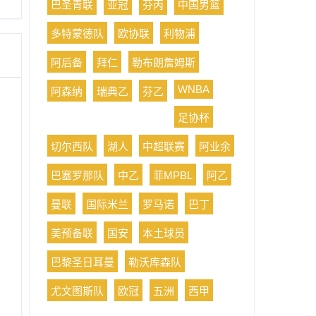
巴圣青联
亚冠
芬丙
中国男篮
多特蒙德队
欧协联
利物浦
阿后备
拜仁
勒布朗詹姆斯
WNBA
阿森纳
瑞典乙
芬乙
足协杯
切尔西队
湖人
中超联赛
阿业余
巴塞罗那队
中乙
菲MPBL
阿乙
曼联
国际米兰
罗马诺
巴丁
美预备联
国安
本土球员
巴黎圣日耳曼
勒沃库森队
尤文图斯队
欧冠
五洲
西甲