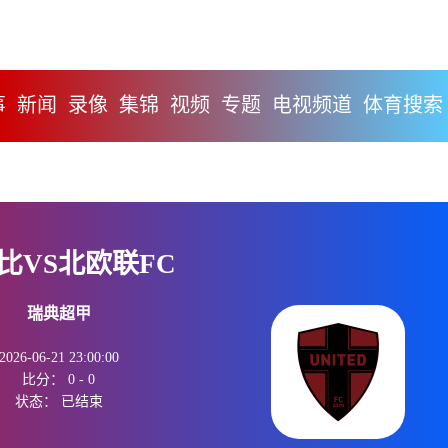
事
新闻
录像
集锦
视频
专题
电视频道
体育搜索
比VS北欧联FC
瑞典超甲
2026-06-21 23:00:00
比分：
0
-
0
状态：
已结束