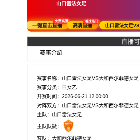
山口雷法女足
免费高清
看球热门
山口雷法女足VS
一键直击直播
高清直播
直播可
赛事介绍
赛事名称：山口雷法女足VS大和西尔菲德女足
赛事分类：
日女乙
开赛时间：2026-06-21 12:00:00
对阵双方：山口雷法女足VS大和西尔菲德女足
主队：山口雷法女足
主队队徽：
客队：大和西尔菲德女足