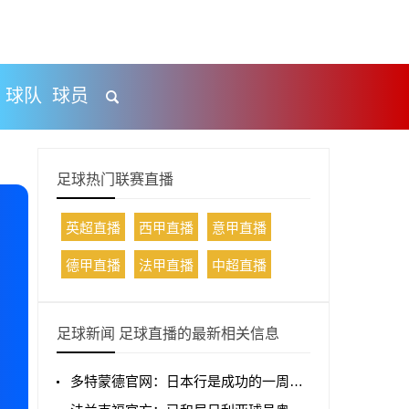
球队
球员
足球热门联赛直播
英超直播
西甲直播
意甲直播
德甲直播
法甲直播
中超直播
足球新闻 足球直播的最新相关信息
多特蒙德官网：日本行是成功的一周，以胜利收官