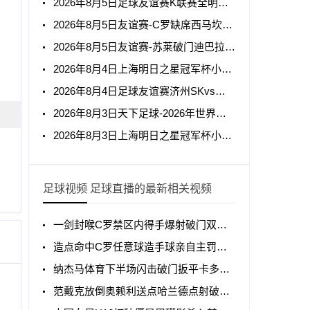
2026年8月5日足球友谊赛K联赛全明星vs曼城全场集锦
2026年8月5日友谊赛-C罗缺席西马坎送点胜利0-2不敌阿尔梅里亚
2026年8月5日友谊赛-苏莱破门迪巴拉助攻罗马4-1纽波特郡
2026年8月4日上海明日之星冠军杯小组赛A组毕尔巴鄂竞技U17vs中国男足U17全场集锦
2026年8月4日足球友谊赛济州SKvs拜仁慕尼黑全场集锦
2026年8月3日天下足球-2026年世界杯50大名场面
2026年8月3日上海明日之星冠军杯小组赛A组中国男足U17vs阿森纳U17全场集锦
足球视频 足球直播的最新相关视频
一剑封喉C罗禁区内得手爆射破门双响打进生涯第967球
造点命中C罗任意球造手球亲自主罚命中生涯第966球
纳杰马体育下半场闪击破门扳平卡多索禁区内打门得手
范戴克放倒奥赖利送点哈兰德点射破门曼城1-0利物浦