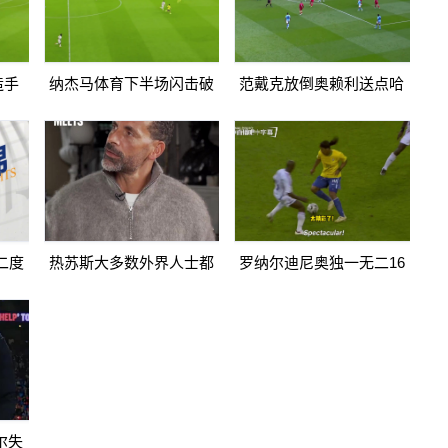
造手
纳杰马体育下半场闪击破
范戴克放倒奥赖利送点哈
966
门扳平卡多索禁区内打门
兰德点射破门曼城1-0利物
得手
浦
二度
热苏斯大多数外界人士都
罗纳尔迪尼奥独一无二16
2纳杰
讨厌阿森纳我不明白为什
日上线被捕入狱人生最糟
么
糕时刻
尔失