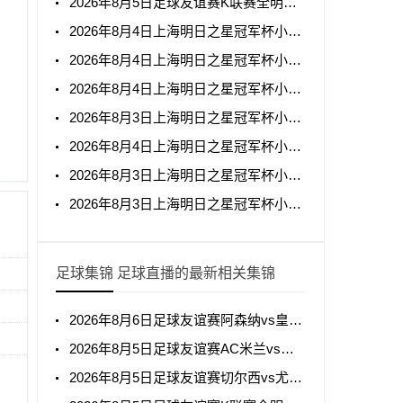
2026年8月5日足球友谊赛K联赛全明星vs曼城全场录像回放
2026年8月4日上海明日之星冠军杯小组赛阿森纳U17vs拜耳04勒沃库森U17全场录像回放
2026年8月4日上海明日之星冠军杯小组赛托特纳姆热刺U17vs上海U17全场录像回放
2026年8月4日上海明日之星冠军杯小组赛葡萄牙体育U17vs河床U17全场录像回放
2026年8月3日上海明日之星冠军杯小组赛中国男足U17vs阿森纳U17全场录像回放
2026年8月4日上海明日之星冠军杯小组赛毕尔巴鄂竞技U17vs中国男足U17全场录像回放
2026年8月3日上海明日之星冠军杯小组赛上海U17vs葡萄牙体育U17全场录像回放
2026年8月3日上海明日之星冠军杯小组赛托特纳姆热刺U17vs河床U17全场录像回放
足球集锦 足球直播的最新相关集锦
2026年8月6日足球友谊赛阿森纳vs皇家贝蒂斯全场集锦
2026年8月5日足球友谊赛AC米兰vs国际米兰全场集锦
2026年8月5日足球友谊赛切尔西vs尤文图斯全场集锦