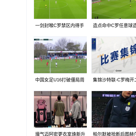
一剑封喉C罗禁区内得手
造点命中C罗任意球
爆射破门双响打进生涯第
球亲自主罚命中生涯第
967球
球
中国女足U16打破僵局周
集锦沙特联-C罗梅开
瑾彤杀入禁区小角度抽射
造点马内双响 胜利5-
远角破门
马体育
壕气迈阿密更衣室焕新升
帕尔默被抢断后图赫