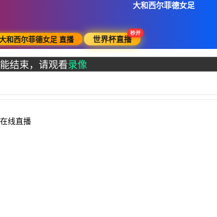
大和西尔菲德女足
秒开
世界杯直播
大和西尔菲德女足 直播
能结束，请观看
录像
 在线直播