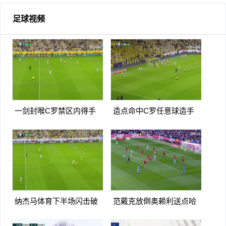
足球视频
一剑封喉C罗禁区内得手
造点命中C罗任意球造手
爆射破门双响打进生涯第
球亲自主罚命中生涯第966
967球
球
纳杰马体育下半场闪击破
范戴克放倒奥赖利送点哈
门扳平卡多索禁区内打门得
兰德点射破门曼城1-0利物