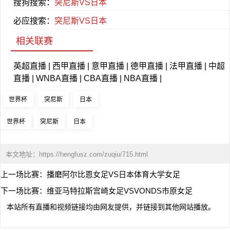
搜狗搜索：
突尼斯VS日本
必应搜索：
突尼斯VS日本
相关联赛
英超直播
|
西甲直播
|
意甲直播
|
德甲直播
|
法甲直播
|
中超
直播
|
WNBA直播
|
CBA直播
|
NBA直播
|
世界杯
突尼斯
日本
世界杯
突尼斯
日本
本文地址：
https://hengfusz.com/zuqiu/715.html
上一场比赛：
播磨阿尔比恩女足VS日本体育大学女足
下一场比赛：
维亚马特拉斯宫崎女足VSVONDS市原女足
本站所有直播和视频链接均由网友提供，并链接到其他网站播放。