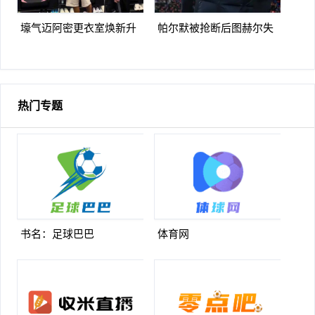
壕气迈阿密更衣室焕新升
帕尔默被抢断后图赫尔失
级梅西悠闲品马黛茶
望至极随后日本队5脚传递
破门
热门专题
书名：足球巴巴
体育网