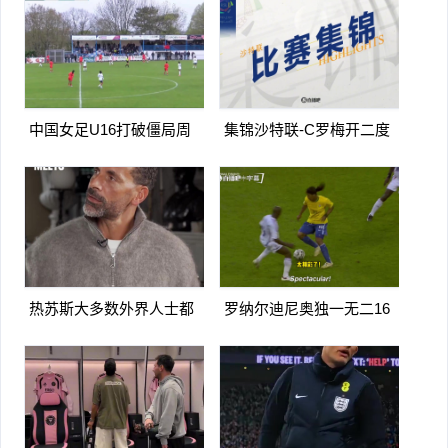
手
浦
中国女足U16打破僵局周
集锦沙特联-C罗梅开二度
瑾彤杀入禁区小角度抽射远
造点马内双响 胜利5-2纳杰
角破门
马体育
热苏斯大多数外界人士都
罗纳尔迪尼奥独一无二16
讨厌阿森纳我不明白为什么
日上线被捕入狱人生最糟糕
时刻