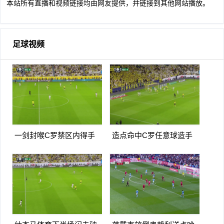
本站所有直播和视频链接均由网友提供，并链接到其他网站播放。
足球视频
一剑封喉C罗禁区内得手
造点命中C罗任意球造手
爆射破门双响打进生涯第
球亲自主罚命中生涯第966
967球
球