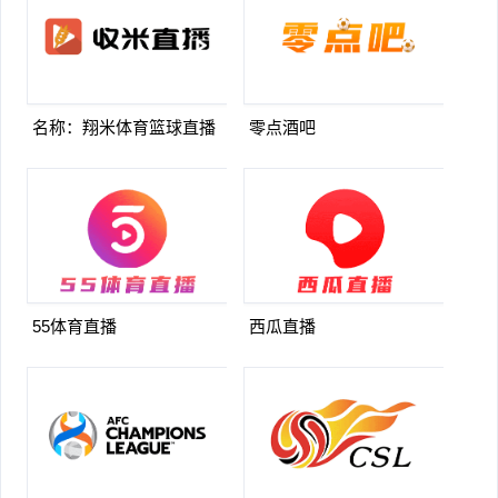
名称：翔米体育篮球直播
零点酒吧
55体育直播
西瓜直播