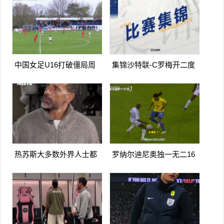
手
浦
中国女足U16打破僵局周
集锦沙特联-C罗梅开二度
瑾彤杀入禁区小角度抽射远
造点马内双响 胜利5-2纳杰
角破门
马体育
热苏斯大多数外界人士都
罗纳尔迪尼奥独一无二16
讨厌阿森纳我不明白为什么
日上线被捕入狱人生最糟糕
时刻