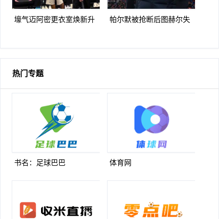
壕气迈阿密更衣室焕新升
帕尔默被抢断后图赫尔失
级梅西悠闲品马黛茶
望至极随后日本队5脚传递
破门
热门专题
书名：足球巴巴
体育网