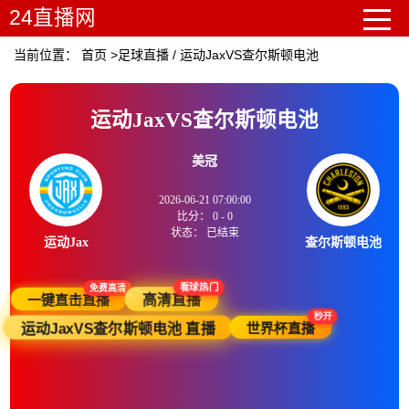
24直播网
当前位置：
首页
>
足球直播
/
运动JaxVS查尔斯顿电池
运动JaxVS查尔斯顿电池
美冠
2026-06-21 07:00:00
比分：
0
-
0
状态：
已结束
运动Jax
查尔斯顿电池
免费高清
看球热门
一键直击直播
高清直播
秒开
世界杯直播
运动JaxVS查尔斯顿电池 直播