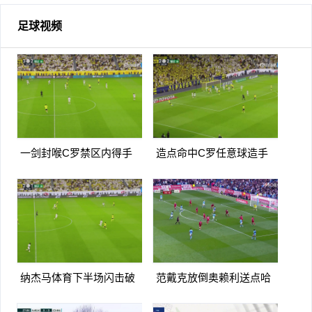
足球视频
一剑封喉C罗禁区内得手
造点命中C罗任意球造手
爆射破门双响打进生涯第
球亲自主罚命中生涯第966
967球
球
纳杰马体育下半场闪击破
范戴克放倒奥赖利送点哈
门扳平卡多索禁区内打门得
兰德点射破门曼城1-0利物