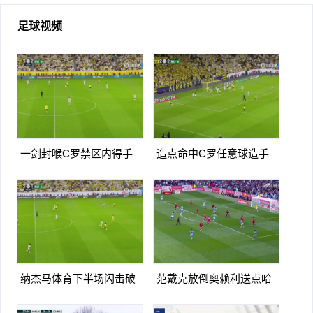
足球视频
一剑封喉C罗禁区内得手
造点命中C罗任意球造手
爆射破门双响打进生涯第
球亲自主罚命中生涯第966
967球
球
纳杰马体育下半场闪击破
范戴克放倒奥赖利送点哈
门扳平卡多索禁区内打门得
兰德点射破门曼城1-0利物