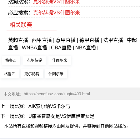
搜狗搜索：
克尔赫提VS什图尔米
必应搜索：
克尔赫提VS什图尔米
相关联赛
英超直播
|
西甲直播
|
意甲直播
|
德甲直播
|
法甲直播
|
中超
直播
|
WNBA直播
|
CBA直播
|
NBA直播
|
格鲁乙
克尔赫提
什图尔米
格鲁乙
克尔赫提
什图尔米
本文地址：
https://hengfusz.com/zuqiu/490.html
上一场比赛：
AIK索尔纳VS卡尔马
下一场比赛：
U康塞普森女足VS伊库伊奎女足
本站所有直播和视频链接均由网友提供，并链接到其他网站播放。