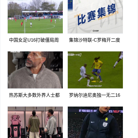
手
浦
中国女足U16打破僵局周
集锦沙特联-C罗梅开二度
瑾彤杀入禁区小角度抽射远
造点马内双响 胜利5-2纳杰
角破门
马体育
热苏斯大多数外界人士都
罗纳尔迪尼奥独一无二16
讨厌阿森纳我不明白为什么
日上线被捕入狱人生最糟糕
时刻