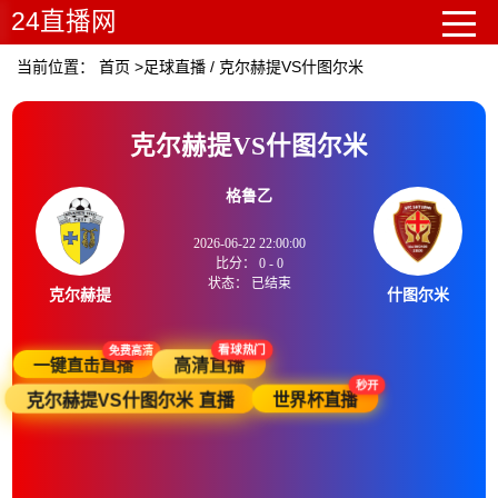
24直播网
当前位置：
首页
>
足球直播
/
克尔赫提VS什图尔米
克尔赫提VS什图尔米
格鲁乙
2026-06-22 22:00:00
比分：
0
-
0
状态：
已结束
克尔赫提
什图尔米
免费高清
看球热门
一键直击直播
高清直播
秒开
世界杯直播
克尔赫提VS什图尔米 直播