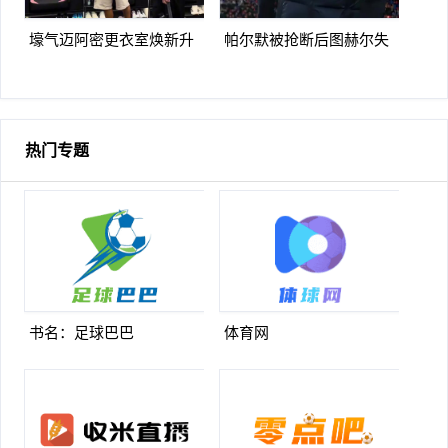
壕气迈阿密更衣室焕新升
帕尔默被抢断后图赫尔失
级梅西悠闲品马黛茶
望至极随后日本队5脚传递
破门
热门专题
书名：足球巴巴
体育网