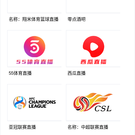
名称：翔米体育篮球直播
零点酒吧
55体育直播
西瓜直播
亚冠联赛直播
名称：中超联赛直播