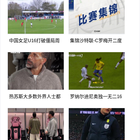
手
浦
中国女足U16打破僵局周
集锦沙特联-C罗梅开二度
瑾彤杀入禁区小角度抽射远
造点马内双响 胜利5-2纳杰
角破门
马体育
热苏斯大多数外界人士都
罗纳尔迪尼奥独一无二16
讨厌阿森纳我不明白为什么
日上线被捕入狱人生最糟糕
时刻