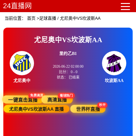
24直播网
当前位置：
首页
>
足球直播
/
尤尼奥中VS坎波斯AA
尤尼奥中VS坎波斯AA
里约乙B1
2026-06-22 02:00:00
比分：
0
-
0
状态：
已结束
尤尼奥中
坎波斯AA
看球热门
免费高清
高清直播
一键直击直播
秒开
尤尼奥中VS坎波斯AA 直播
世界杯直播