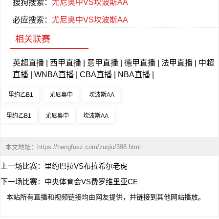
搜狗搜索：
尤尼奥中VS坎波斯AA
必应搜索：
尤尼奥中VS坎波斯AA
相关联赛
英超直播
|
西甲直播
|
意甲直播
|
德甲直播
|
法甲直播
|
中超
直播
|
WNBA直播
|
CBA直播
|
NBA直播
|
里约乙B1
尤尼奥中
坎波斯AA
里约乙B1
尤尼奥中
坎波斯AA
本文地址：
https://hengfusz.com/zuqiu/398.html
上一场比赛：
里约巴拉VS布拉希尔老虎
下一场比赛：
中央体育会VS费罗维里亚CE
本站所有直播和视频链接均由网友提供，并链接到其他网站播放。