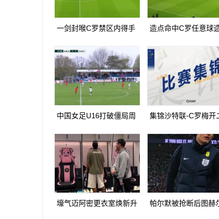
一剑封喉C罗禁区内得手
造点命中C罗任意球
爆射破门双响打进生涯第
球亲自主罚命中生涯第
967球
球
中国女足U16打破僵局周
集锦沙特联-C罗梅开
瑾彤杀入禁区小角度抽射
造点马内双响 胜利5-
远角破门
马体育
壕气迈阿密更衣室焕新升
帕尔默被抢断后图赫
级梅西悠闲品马黛茶
望至极随后日本队5脚