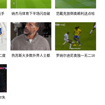
造手
纳杰马体育下半场闪击破
范戴克放倒奥赖利送点哈
966
门扳平卡多索禁区内打门
兰德点射破门曼城1-0利物
得手
浦
二度
热苏斯大多数外界人士都
罗纳尔迪尼奥独一无二16
2纳杰
讨厌阿森纳我不明白为什
日上线被捕入狱人生最糟
么
糕时刻
尔失
传递