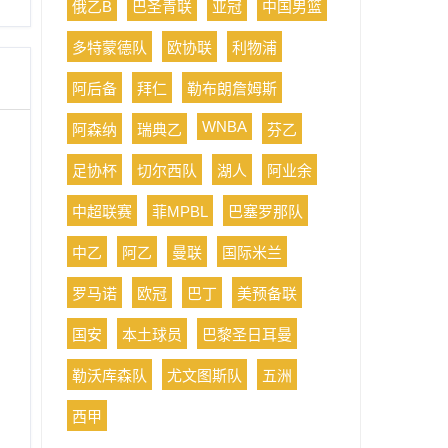
俄乙B
巴圣青联
亚冠
中国男篮
多特蒙德队
欧协联
利物浦
阿后备
拜仁
勒布朗詹姆斯
WNBA
阿森纳
瑞典乙
芬乙
足协杯
切尔西队
湖人
阿业余
中超联赛
菲MPBL
巴塞罗那队
中乙
阿乙
曼联
国际米兰
罗马诺
欧冠
巴丁
美预备联
国安
本土球员
巴黎圣日耳曼
勒沃库森队
尤文图斯队
五洲
西甲