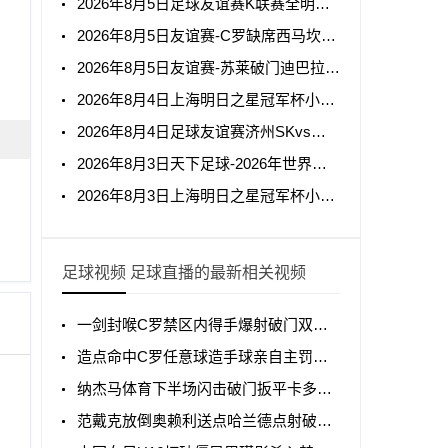
2026年8月5日足球友谊赛K联赛全明星vs曼城全场集锦
2026年8月5日友谊赛-C罗缺席西马坎送点胜利0-2不敌阿尔梅里亚
2026年8月5日友谊赛-苏莱破门迪巴拉助攻罗马4-1纽波特郡
2026年8月4日上海明日之星冠军杯小组赛A组毕尔巴鄂竞技U17vs中国男足U17全场集锦
2026年8月4日足球友谊赛济州SKvs拜仁慕尼黑全场集锦
2026年8月3日天下足球-2026年世界杯50大名场面
2026年8月3日上海明日之星冠军杯小组赛A组中国男足U17vs阿森纳U17全场集锦
足球视频 足球直播的最新相关视频
一剑封喉C罗禁区内得手爆射破门双响打进生涯第967球
造点命中C罗任意球造手球亲自主罚命中生涯第966球
纳杰马体育下半场闪击破门扳平卡多索禁区内打门得手
范戴克放倒奥赖利送点哈兰德点射破门曼城1-0利物浦