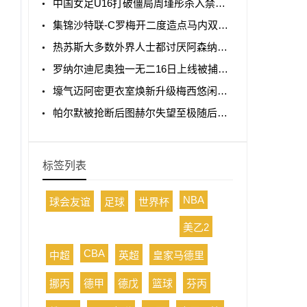
中国女足U16打破僵局周瑾彤杀入禁区小角度抽射远角破门
集锦沙特联-C罗梅开二度造点马内双响 胜利5-2纳杰马体育
热苏斯大多数外界人士都讨厌阿森纳我不明白为什么
罗纳尔迪尼奥独一无二16日上线被捕入狱人生最糟糕时刻
壕气迈阿密更衣室焕新升级梅西悠闲品马黛茶
帕尔默被抢断后图赫尔失望至极随后日本队5脚传递破门
标签列表
NBA
球会友谊
足球
世界杯
美乙2
CBA
中超
英超
皇家马德里
挪丙
德甲
德戊
篮球
芬丙