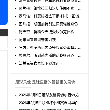
法兰克福官方：已和尼日利亚球员奥涅迪卡签约至2031年
图片报：维埃拉回归汉堡传闻不实，阿森纳要价高1000万欧
罗马诺：科莫接近签下扬-科托，正谈买断条款
图片报：斯图加特引进佩契诺维奇仍在拖延，狼堡要价2500万欧
德天空：哲科今天接受沙尔克体检，随后将签下一份1年合同
阿米里官宣留守美因茨
官方：弗罗西诺内免签原霍芬海姆后卫阿克波古马
埃贝尔：听到赫内斯的话我很开心，续约最终将由监事会决定
法兰克福官宣签下奥涅迪卡
足球录像 足球直播的最新相关录像
2026年8月5日足球友谊赛切尔西vs尤文图斯全场录像回放
2026年8月5日联盟杯小组赛温哥华白浪vs亚特兰特全场录像回放