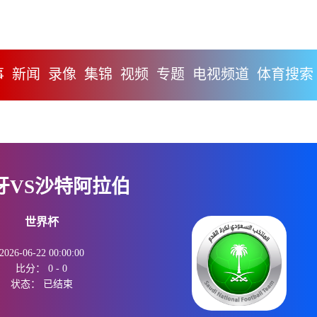
事
新闻
录像
集锦
视频
专题
电视频道
体育搜索
牙VS沙特阿拉伯
世界杯
2026-06-22 00:00:00
比分：
0
-
0
状态：
已结束