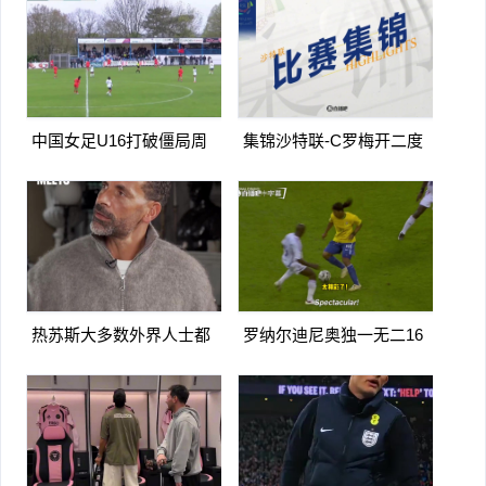
手
浦
中国女足U16打破僵局周
集锦沙特联-C罗梅开二度
瑾彤杀入禁区小角度抽射远
造点马内双响 胜利5-2纳杰
角破门
马体育
热苏斯大多数外界人士都
罗纳尔迪尼奥独一无二16
讨厌阿森纳我不明白为什么
日上线被捕入狱人生最糟糕
时刻