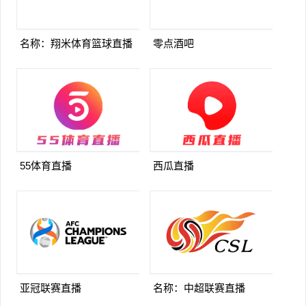
名称：翔米体育篮球直播
零点酒吧
55体育直播
西瓜直播
亚冠联赛直播
名称：中超联赛直播