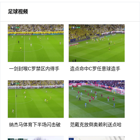
足球视频
一剑封喉C罗禁区内得手
造点命中C罗任意球造手
爆射破门双响打进生涯第
球亲自主罚命中生涯第966
967球
球
纳杰马体育下半场闪击破
范戴克放倒奥赖利送点哈
门扳平卡多索禁区内打门得
兰德点射破门曼城1-0利物