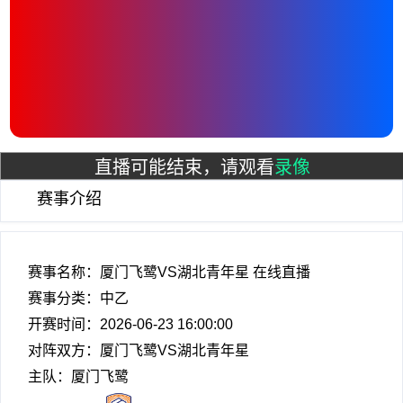
直播可能结束，请观看
录像
赛事介绍
赛事名称：厦门飞鹭VS湖北青年星 在线直播
赛事分类：
中乙
开赛时间：2026-06-23 16:00:00
对阵双方：厦门飞鹭VS湖北青年星
主队：厦门飞鹭