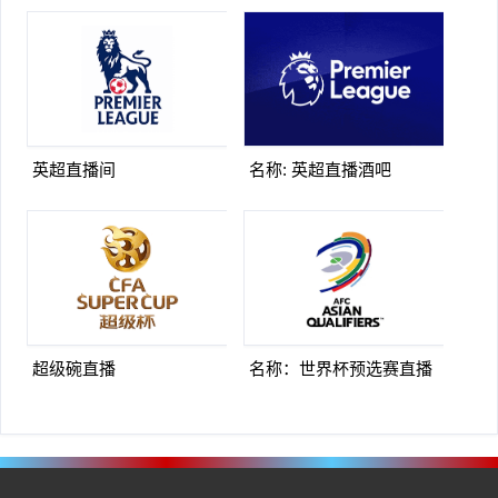
英超直播间
名称: 英超直播酒吧
超级碗直播
名称：世界杯预选赛直播