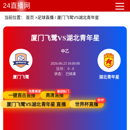
24直播网
当前位置：
首页
>
足球直播
/
厦门飞鹭VS湖北青年星
厦门飞鹭VS湖北青年星
中乙
2026-06-23 16:00:00
比分：
0
-
0
状态：
已结束
厦门飞鹭
湖北青年星
看球热门
免费高清
高清直播
一键直击直播
秒开
厦门飞鹭VS湖北青年星 直播
世界杯直播