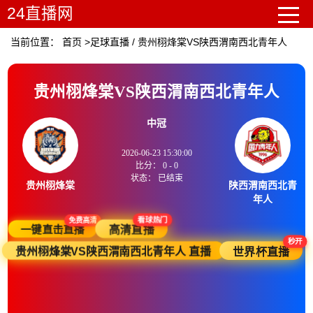
24直播网
当前位置：
首页
>
足球直播
/
贵州栩烽棠VS陕西渭南西北青年人
贵州栩烽棠VS陕西渭南西北青年人
中冠
2026-06-23 15:30:00
比分：
0
-
0
状态：
已结束
贵州栩烽棠
陕西渭南西北青
年人
免费高清
看球热门
一键直击直播
高清直播
秒开
贵州栩烽棠VS陕西渭南西北青年人 直播
世界杯直播