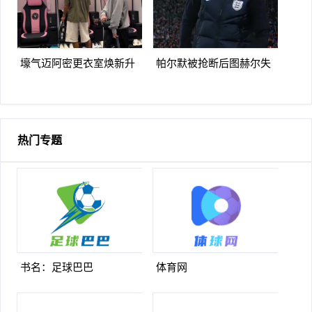
壕气迈阿密更衣室焕新升
帕尔默被抢断后图赫尔失
级梅西悠闲品马黛茶
望至极随后日本队5脚传递
破门
热门专题
书名：足球巴巴
体育网