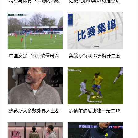
纳杰马体育下半场闪击破
范戴克放倒奥赖利送点哈
门扳平卡多索禁区内打门得
兰德点射破门曼城1-0利物
手
浦
中国女足U16打破僵局周
集锦沙特联-C罗梅开二度
瑾彤杀入禁区小角度抽射远
造点马内双响 胜利5-2纳杰
角破门
马体育
热苏斯大多数外界人士都
罗纳尔迪尼奥独一无二16
讨厌阿森纳我不明白为什么
日上线被捕入狱人生最糟糕
时刻