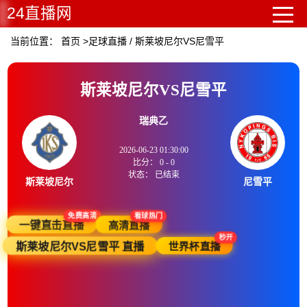
24直播网
当前位置：
首页
>
足球直播
/
斯莱坡尼尔VS尼雪平
斯莱坡尼尔VS尼雪平
瑞典乙
2026-06-23 01:30:00
比分：
0
-
0
状态：
已结束
斯莱坡尼尔
尼雪平
看球热门
免费高清
高清直播
一键直击直播
秒开
世界杯直播
斯莱坡尼尔VS尼雪平 直播