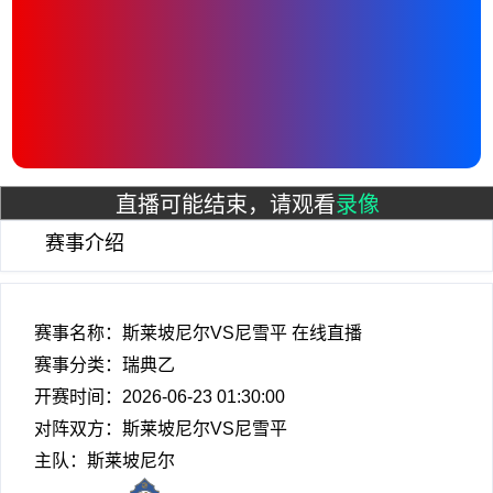
直播可能结束，请观看
录像
赛事介绍
赛事名称：斯莱坡尼尔VS尼雪平 在线直播
赛事分类：
瑞典乙
开赛时间：2026-06-23 01:30:00
对阵双方：斯莱坡尼尔VS尼雪平
主队：斯莱坡尼尔