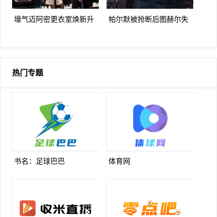
壕气迈阿密更衣室焕新升
帕尔默被抢断后图赫尔失
级梅西悠闲品马黛茶
望至极随后日本队5脚传递
破门
热门专题
书名：足球巴巴
体育网