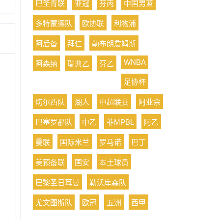
巴圣青联
亚冠
芬丙
中国男篮
多特蒙德队
欧协联
利物浦
阿后备
拜仁
勒布朗詹姆斯
WNBA
阿森纳
瑞典乙
芬乙
足协杯
切尔西队
湖人
中超联赛
阿业余
巴塞罗那队
中乙
菲MPBL
阿乙
曼联
国际米兰
罗马诺
巴丁
美预备联
国安
本土球员
巴黎圣日耳曼
勒沃库森队
尤文图斯队
欧冠
五洲
西甲