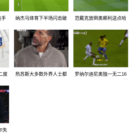
造手
纳杰马体育下半场闪击破
范戴克放倒奥赖利送点哈
966
门扳平卡多索禁区内打门
兰德点射破门曼城1-0利物
得手
浦
二度
热苏斯大多数外界人士都
罗纳尔迪尼奥独一无二16
2纳杰
讨厌阿森纳我不明白为什
日上线被捕入狱人生最糟
么
糕时刻
尔失
传递