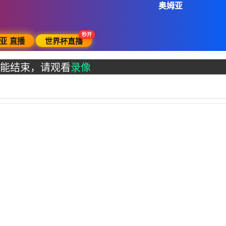
奥姆亚
秒开
世界杯直播
亚 直播
能结束，请观看
录像