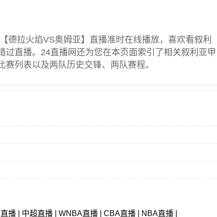
【德拉火焰VS奥姆亚】直播准时在线播放，喜欢看
叙利
错过直播。24直播网还为您在本页面索引了相关
叙利亚甲
比赛列表以及两队历史交锋、两队赛程。
甲直播
|
中超直播
|
WNBA直播
|
CBA直播
|
NBA直播
|