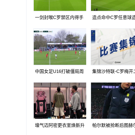
一剑封喉C罗禁区内得手
造点命中C罗任意球
爆射破门双响打进生涯第
球亲自主罚命中生涯第
967球
球
中国女足U16打破僵局周
集锦沙特联-C罗梅开
瑾彤杀入禁区小角度抽射
造点马内双响 胜利5-
远角破门
马体育
壕气迈阿密更衣室焕新升
帕尔默被抢断后图赫
级梅西悠闲品马黛茶
望至极随后日本队5脚