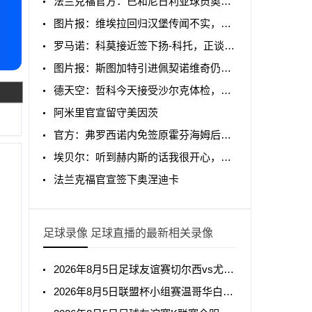
法兰克福官方：已和尼日利亚球员奥涅迪卡签约至2031年
图片报：维埃拉回归汉堡传闻不实，阿森纳要价高1000万欧
罗马诺：科莫接近签下扬-科托，正谈买断条款
图片报：斯图加特引进佩契诺维奇仍在拖延，狼堡要价2500万欧
德天空：哲科今天接受沙尔克体检，随后将签下一份1年合同
阿米里官宣留守美因茨
官方：弗罗西诺内免签原霍芬海姆后卫阿克波古马
埃贝尔：听到赫内斯的话我很开心，续约最终将由监事会决定
法兰克福官宣签下奥涅迪卡
足球录像 足球直播的最新相关录像
2026年8月5日足球友谊赛切尔西vs尤文图斯全场录像回放
2026年8月5日联盟杯小组赛温哥华白浪vs亚特兰特全场录像回放