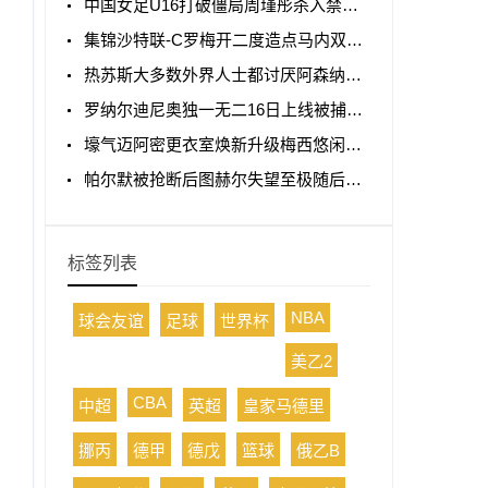
中国女足U16打破僵局周瑾彤杀入禁区小角度抽射远角破门
集锦沙特联-C罗梅开二度造点马内双响 胜利5-2纳杰马体育
热苏斯大多数外界人士都讨厌阿森纳我不明白为什么
罗纳尔迪尼奥独一无二16日上线被捕入狱人生最糟糕时刻
壕气迈阿密更衣室焕新升级梅西悠闲品马黛茶
帕尔默被抢断后图赫尔失望至极随后日本队5脚传递破门
标签列表
NBA
球会友谊
足球
世界杯
美乙2
CBA
中超
英超
皇家马德里
挪丙
德甲
德戊
篮球
俄乙B