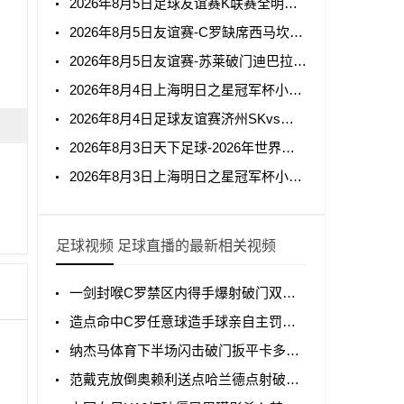
2026年8月5日足球友谊赛K联赛全明星vs曼城全场集锦
2026年8月5日友谊赛-C罗缺席西马坎送点胜利0-2不敌阿尔梅里亚
2026年8月5日友谊赛-苏莱破门迪巴拉助攻罗马4-1纽波特郡
2026年8月4日上海明日之星冠军杯小组赛A组毕尔巴鄂竞技U17vs中国男足U17全场集锦
2026年8月4日足球友谊赛济州SKvs拜仁慕尼黑全场集锦
2026年8月3日天下足球-2026年世界杯50大名场面
2026年8月3日上海明日之星冠军杯小组赛A组中国男足U17vs阿森纳U17全场集锦
足球视频 足球直播的最新相关视频
一剑封喉C罗禁区内得手爆射破门双响打进生涯第967球
造点命中C罗任意球造手球亲自主罚命中生涯第966球
纳杰马体育下半场闪击破门扳平卡多索禁区内打门得手
范戴克放倒奥赖利送点哈兰德点射破门曼城1-0利物浦