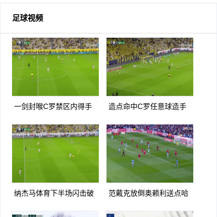
足球视频
一剑封喉C罗禁区内得手
造点命中C罗任意球造手
爆射破门双响打进生涯第
球亲自主罚命中生涯第966
967球
球
纳杰马体育下半场闪击破
范戴克放倒奥赖利送点哈
门扳平卡多索禁区内打门得
兰德点射破门曼城1-0利物