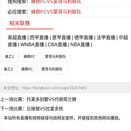
搜狗搜索：
蜂群FCVS蒙哥马利联队
必应搜索：
蜂群FCVS蒙哥马利联队
相关联赛
英超直播
|
西甲直播
|
意甲直播
|
德甲直播
|
法甲直播
|
中超
直播
|
WNBA直播
|
CBA直播
|
NBA直播
|
美乙2
蜂群FC
蒙哥马利联队
美乙2
蜂群FC
蒙哥马利联队
本文地址：
https://hengfusz.com/zuqiu/1510.html
上一场比赛：
托莱多别墅VS代顿荷兰狮
下一场比赛：
丘陵狼VS拉雷多热
本站所有直播和视频链接均由网友提供，并链接到其他网站播放。