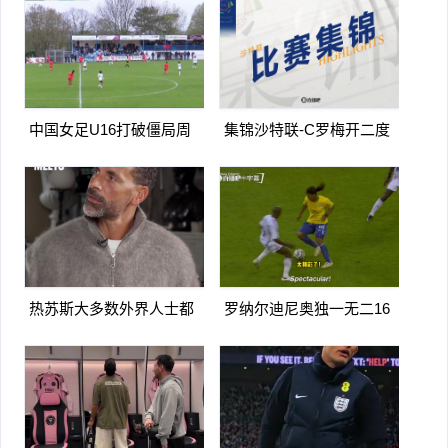
手
浦
中国女足U16打破僵局周
集锦沙特联-C罗梅开二度
瑾彤杀入禁区小角度抽射远
造点马内双响 胜利5-2纳杰
角破门
马体育
热苏斯大多数外界人士都
罗纳尔迪尼奥独一无二16
讨厌阿森纳我不明白为什么
日上线被捕入狱人生最糟糕
时刻