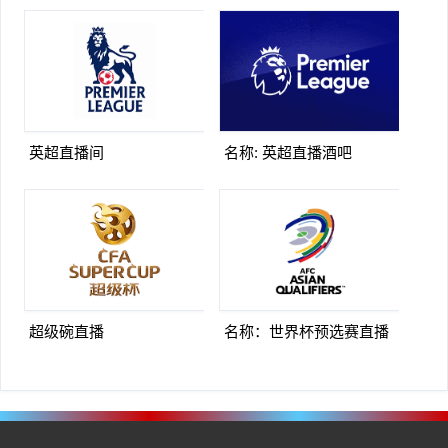
英超直播间
名称: 英超直播酒吧
超级碗直播
名称：世界杯预选赛直播