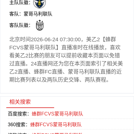
主队队徽：
客队：蒙哥马利联队
客队队徽：
北京时间2026-06-24 07:30:00，
美乙2
【蜂群
FCVS蒙哥马利联队】直播准时在线播放，喜欢
看
美乙2
比赛的朋友可以提前收藏本页面以免错
过直播。24直播网还为您在本页面索引了相关
美
乙2直播
、蜂群FC直播、蒙哥马利联队直播的近
期比赛列表以及两队历史交锋、两队赛程。
相关搜索
百度搜索：
蜂群FCVS蒙哥马利联队
360搜索：
蜂群FCVS蒙哥马利联队