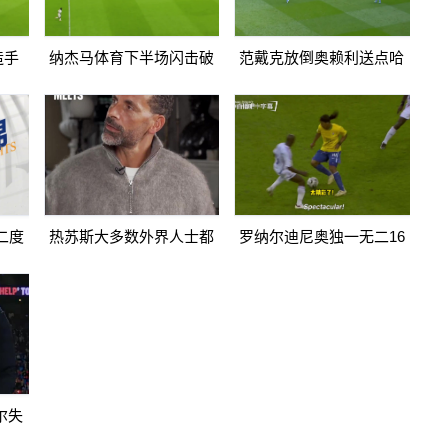
造手
纳杰马体育下半场闪击破
范戴克放倒奥赖利送点哈
966
门扳平卡多索禁区内打门
兰德点射破门曼城1-0利物
得手
浦
二度
热苏斯大多数外界人士都
罗纳尔迪尼奥独一无二16
2纳杰
讨厌阿森纳我不明白为什
日上线被捕入狱人生最糟
么
糕时刻
尔失
传递