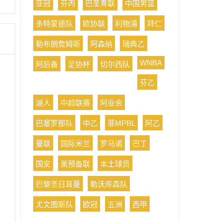
亚冠
芬丙
巴圣青联
中国男篮
多特蒙德队
欧协联
利物浦
拜仁
勒布朗詹姆斯
阿森纳
瑞典乙
WNBA
阿后备
足协杯
切尔西队
芬乙
湖人
中超联赛
阿业余
巴塞罗那队
中乙
菲MPBL
阿乙
曼联
国际米兰
罗马诺
巴丁
国安
美预备联
本土球员
巴黎圣日耳曼
勒沃库森队
尤文图斯队
欧冠
五洲
西甲