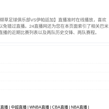
缬草足球俱乐部VS伊帕廷加】直播准时在线播放，喜欢
以免错过直播。24直播网还为您在本页面索引了相关
巴米
直播的近期比赛列表以及两队历史交锋、两队赛程。
甲直播
|
中超直播
|
WNBA直播
|
CBA直播
|
NBA直播
|