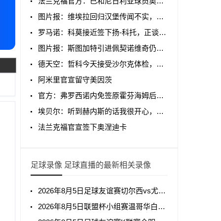
法兰克福官方：已和尼日利亚球员奥涅迪卡签约至2031年
图片报：维埃拉回归汉堡传闻不实，阿森纳要价高1000万欧
罗马诺：科莫接近签下扬-科托，正谈买断条款
图片报：斯图加特引进佩契诺维奇仍在拖延，狼堡要价2500万欧
德天空：哲科今天接受沙尔克体检，随后将签下一份1年合同
阿米里官宣留守美因茨
官方：弗罗西诺内免签原霍芬海姆后卫阿克波古马
埃贝尔：听到赫内斯的话我很开心，续约最终将由监事会决定
法兰克福官宣签下奥涅迪卡
足球录像 足球直播的最新相关录像
2026年8月5日足球友谊赛切尔西vs尤文图斯全场录像回放
2026年8月5日联盟杯小组赛温哥华白浪vs亚特兰特全场录像回放