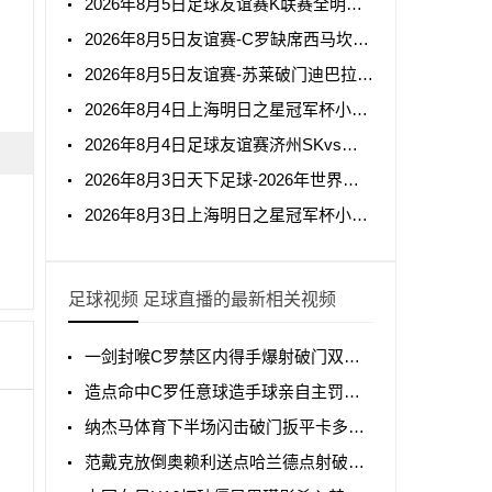
2026年8月5日足球友谊赛K联赛全明星vs曼城全场集锦
2026年8月5日友谊赛-C罗缺席西马坎送点胜利0-2不敌阿尔梅里亚
2026年8月5日友谊赛-苏莱破门迪巴拉助攻罗马4-1纽波特郡
2026年8月4日上海明日之星冠军杯小组赛A组毕尔巴鄂竞技U17vs中国男足U17全场集锦
2026年8月4日足球友谊赛济州SKvs拜仁慕尼黑全场集锦
2026年8月3日天下足球-2026年世界杯50大名场面
2026年8月3日上海明日之星冠军杯小组赛A组中国男足U17vs阿森纳U17全场集锦
足球视频 足球直播的最新相关视频
一剑封喉C罗禁区内得手爆射破门双响打进生涯第967球
造点命中C罗任意球造手球亲自主罚命中生涯第966球
纳杰马体育下半场闪击破门扳平卡多索禁区内打门得手
范戴克放倒奥赖利送点哈兰德点射破门曼城1-0利物浦