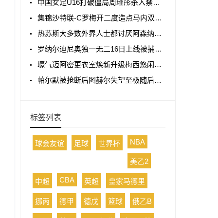
中国女足U16打破僵局周瑾彤杀入禁区小角度抽射远角破门
集锦沙特联-C罗梅开二度造点马内双响 胜利5-2纳杰马体育
热苏斯大多数外界人士都讨厌阿森纳我不明白为什么
罗纳尔迪尼奥独一无二16日上线被捕入狱人生最糟糕时刻
壕气迈阿密更衣室焕新升级梅西悠闲品马黛茶
帕尔默被抢断后图赫尔失望至极随后日本队5脚传递破门
标签列表
NBA
球会友谊
足球
世界杯
美乙2
CBA
中超
英超
皇家马德里
挪丙
德甲
德戊
篮球
俄乙B