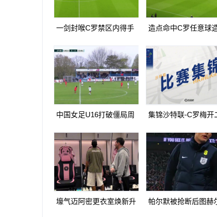
一剑封喉C罗禁区内得手
造点命中C罗任意球
爆射破门双响打进生涯第
球亲自主罚命中生涯第
967球
球
中国女足U16打破僵局周
集锦沙特联-C罗梅开
瑾彤杀入禁区小角度抽射
造点马内双响 胜利5-
远角破门
马体育
壕气迈阿密更衣室焕新升
帕尔默被抢断后图赫
级梅西悠闲品马黛茶
望至极随后日本队5脚