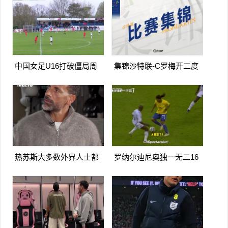
手
浦
中国女足U16打破僵局周
集锦沙特联-C罗梅开二度
瑾彤杀入禁区小角度抽射远
造点马内双响 胜利5-2纳杰
角破门
马体育
热苏斯大多数外界人士都
罗纳尔迪尼奥独一无二16
讨厌阿森纳我不明白为什么
日上线被捕入狱人生最糟糕
时刻