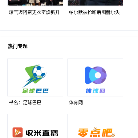
壕气迈阿密更衣室焕新升
帕尔默被抢断后图赫尔失
级梅西悠闲品马黛茶
望至极随后日本队5脚传递
破门
热门专题
书名：足球巴巴
体育网