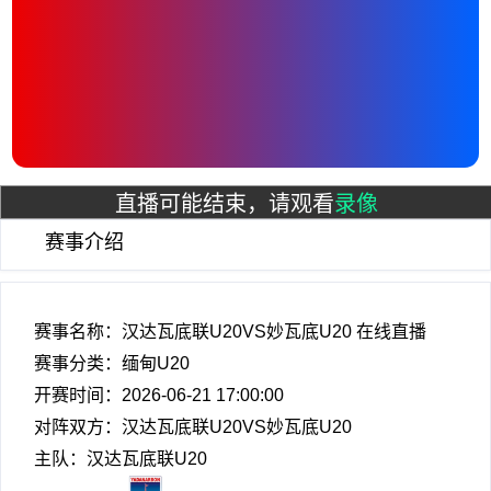
直播可能结束，请观看
录像
赛事介绍
赛事名称：汉达瓦底联U20VS妙瓦底U20 在线直播
赛事分类：
缅甸U20
开赛时间：2026-06-21 17:00:00
对阵双方：汉达瓦底联U20VS妙瓦底U20
主队：汉达瓦底联U20