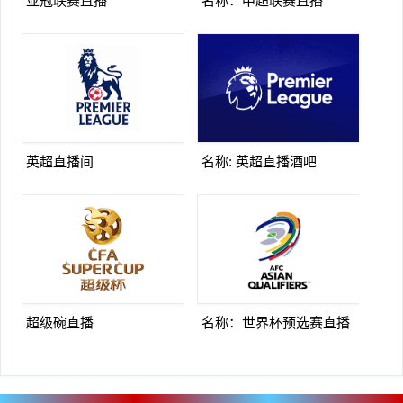
亚冠联赛直播
名称：中超联赛直播
英超直播间
名称: 英超直播酒吧
超级碗直播
名称：世界杯预选赛直播