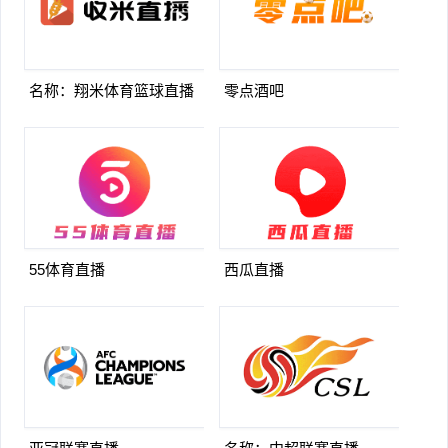
名称：翔米体育篮球直播
零点酒吧
55体育直播
西瓜直播