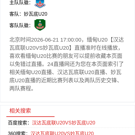
主队队徽：
客队：妙瓦底U20
客队队徽：
北京时间2026-06-21 17:00:00，
缅甸U20
【汉达
瓦底联U20VS妙瓦底U20】直播准时在线播放，
喜欢看
缅甸U20
比赛的朋友可以提前收藏本页面
以免错过直播。24直播网还为您在本页面索引了
相关
缅甸U20直播
、汉达瓦底联U20直播、妙瓦
底U20直播的近期比赛列表以及两队历史交锋、
两队赛程。
相关搜索
百度搜索：
汉达瓦底联U20VS妙瓦底U20
360搜索：
汉达瓦底联U20VS妙瓦底U20