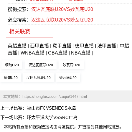
搜狗搜索：
汉达瓦底联U20VS妙瓦底U20
必应搜索：
汉达瓦底联U20VS妙瓦底U20
相关联赛
英超直播
|
西甲直播
|
意甲直播
|
德甲直播
|
法甲直播
|
中超
直播
|
WNBA直播
|
CBA直播
|
NBA直播
|
缅甸U20
汉达瓦底联U20
妙瓦底U20
缅甸U20
汉达瓦底联U20
妙瓦底U20
本文地址：
https://hengfusz.com/zuqiu/1447.html
上一场比赛：
福山市FCVSENEOS水岛
下一场比赛：
环太平洋大学VSSRC广岛
本站所有直播和视频链接均由网友提供，并链接到其他网站播放。