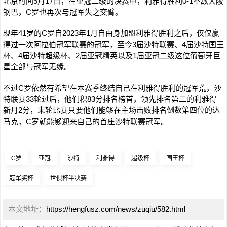
北京时间5月17日，在亚冠二级的决赛中，利雅得胜利0-1不敌大阪
钢巴，C罗也再次与冠军失之交臂。
现年41岁的C罗自2023年1月自由身加盟利雅得胜利之后，仅仅赢
得过一次阿拉伯冠军联赛的冠军，至今3届沙特联赛、4届沙特国王
杯、4届沙特超级杯、2届亚冠精英以及1届亚冠二级这位葡萄牙巨
星全部与冠军无缘。
不过C罗依然有希望在本赛季终结自己在利雅得胜利的冠军荒，沙
特联赛33轮过后，他们积83分排名榜首，领先排名第二的利雅得
新月2分，末轮比赛只要他们能够在主场击败排名倒数第四位的达
马克，C罗就能够迎来自己的首座沙特联赛冠军。
C罗
亚冠
沙特
利雅得
超级杯
国王杯
冠军奖杯
世俱杯半决赛
本文地址：
https://hengfusz.com/news/zuqiu/582.html