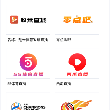
名称：翔米体育篮球直播
零点酒吧
55体育直播
西瓜直播