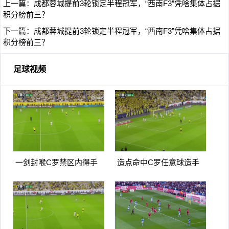
上一篇：
成都蓉城提前3轮锁定半程冠军，“西南F3”凭啥集体占据
积分榜前三？
下一篇：
成都蓉城提前3轮锁定半程冠军，“西南F3”凭啥集体占据
积分榜前三？
足球视频
一剑封喉C罗禁区内得手
造点命中C罗任意球造手
爆射破门双响打进生涯第
球亲自主罚命中生涯第966
967球
球