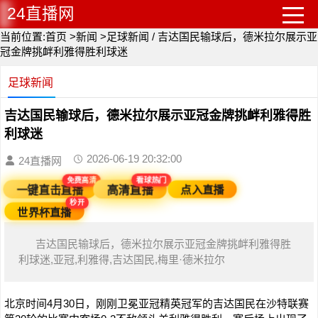
24直播网
当前位置:
首页
>
新闻
>
足球新闻
/
吉达国民输球后，德米拉尔展示亚
冠金牌挑衅利雅得胜利球迷
足球新闻
吉达国民输球后，德米拉尔展示亚冠金牌挑衅利雅得胜
利球迷
2026-06-19 20:32:00
24直播网
看球热门
免费高清
点入直播
高清直播
一键直击直播
秒开
世界杯直播
吉达国民输球后，德米拉尔展示亚冠金牌挑衅利雅得胜
利球迷,亚冠,利雅得,吉达国民,梅里·德米拉尔
北京时间4月30日，刚刚卫冕亚冠精英冠军的吉达国民在沙特联赛