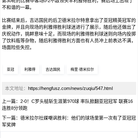
第30轮的比赛中客场0-2不敌领头羊利雅得胜利，赛后场上出现了
不和谐的一幕。
比赛结束后，吉达国民的后卫德米拉尔特意拿出了亚冠精英冠军的
金牌，并且向现场的利雅得胜利球迷进行了展示，随后他还做出了
庆祝动作，挑衅意味十足，而现场的利雅得胜利球迷则向场内投掷
了饮料瓶等杂物，随后利雅得胜利方面也有人员冲上前表达不满，
场面险些失控。
亚冠
利雅得
吉达国民
梅里·德米拉尔
本文地址：
https://hengfusz.com/news/zuqiu/547.html
上一篇：
2-0！C罗头槌斩生涯第970球 率队掀翻亚冠冠军 联赛16
连胜8分领跑
下一篇：
德米拉尔社媒嘲讽胜利：他们的球场里第一次有了亚冠冠
军奖牌