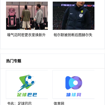
讨厌阿森纳我不明白为什
日上线被捕入狱人生最糟
么
糕时刻
壕气迈阿密更衣室焕新升
帕尔默被抢断后图赫尔失
级梅西悠闲品马黛茶
望至极随后日本队5脚传递
破门
热门专题
书名：足球巴巴
体育网