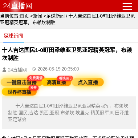
24直播网
当前位置:
首页
>
新闻
>
足球新闻
/
十人吉达国民1-0町田泽维亚卫冕
亚冠精英冠军，布赖坎制胜
足球新闻
十人吉达国民1-0町田泽维亚卫冕亚冠精英冠军，布赖
坎制胜
2026-06-19 20:35:00
24直播网
看球热门
免费高清
高清直播
一键直击直播
点入直播
秒开
世界杯直播
十人吉达国民1-0町田泽维亚卫冕亚冠精英冠军，布赖坎
制胜,国民,吉达,凯西,亚冠,布赖坎,埃里克,精英冠军,町田泽维
亚足球会