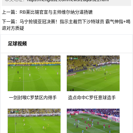
上一篇：
RB莱比锡官宣与主帅维尔纳分道扬镳
下一篇：
马宁抢镜亚冠决赛！指示主裁罚下沙特球员 霸气伸指+喝
退对方质疑
足球视频
一剑封喉C罗禁区内得手
造点命中C罗任意球造手
爆射破门双响打进生涯第
球亲自主罚命中生涯第966
967球
球