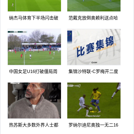
纳杰马体育下半场闪击破
范戴克放倒奥赖利送点哈
门扳平卡多索禁区内打门
兰德点射破门曼城1-0利物
得手
浦
中国女足U16打破僵局周
集锦沙特联-C罗梅开二度
瑾彤杀入禁区小角度抽射
造点马内双响 胜利5-2纳杰
远角破门
马体育
热苏斯大多数外界人士都
罗纳尔迪尼奥独一无二16