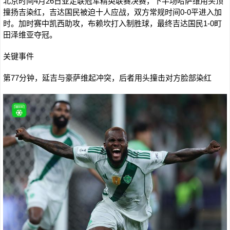
北京时间4月26日亚足联冠军精英联赛决赛，下半场哈萨维用头顶
撞扬吉染红，吉达国民被迫十人应战，双方常规时间0-0平进入加
时。加时赛中凯西助攻，布赖坎打入制胜球，最终吉达国民1-0町
田泽维亚夺冠。
关键事件
第77分钟，延吉与豪萨维起冲突，后者用头撞击对方脸部染红