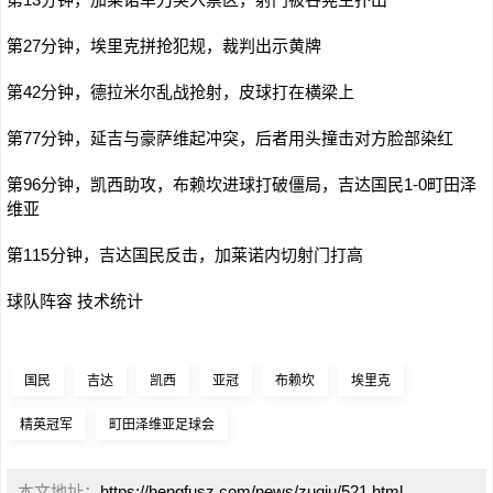
第27分钟，埃里克拼抢犯规，裁判出示黄牌
第42分钟，德拉米尔乱战抢射，皮球打在横梁上
第77分钟，延吉与豪萨维起冲突，后者用头撞击对方脸部染红
第96分钟，凯西助攻，布赖坎进球打破僵局，吉达国民1-0町田泽
维亚
第115分钟，吉达国民反击，加莱诺内切射门打高
球队阵容 技术统计
国民
吉达
凯西
亚冠
布赖坎
埃里克
精英冠军
町田泽维亚足球会
本文地址：
https://hengfusz.com/news/zuqiu/521.html