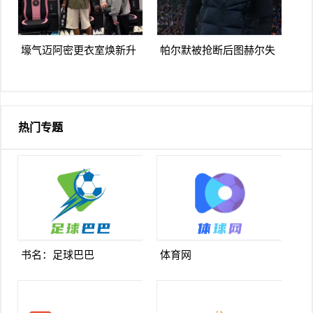
壕气迈阿密更衣室焕新升
帕尔默被抢断后图赫尔失
级梅西悠闲品马黛茶
望至极随后日本队5脚传递
破门
热门专题
书名：足球巴巴
体育网