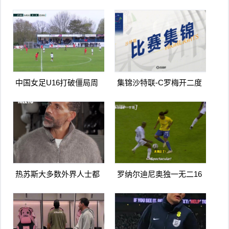
门扳平卡多索禁区内打门
兰德点射破门曼城1-0利物
得手
浦
中国女足U16打破僵局周
集锦沙特联-C罗梅开二度
瑾彤杀入禁区小角度抽射
造点马内双响 胜利5-2纳杰
远角破门
马体育
热苏斯大多数外界人士都
罗纳尔迪尼奥独一无二16
讨厌阿森纳我不明白为什
日上线被捕入狱人生最糟
么
糕时刻