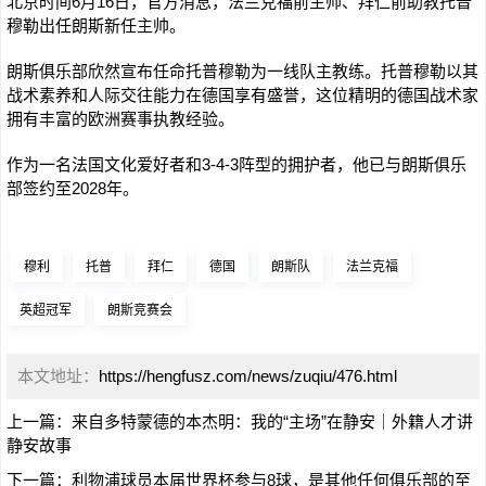
北京时间6月16日，官方消息，法兰克福前主帅、拜仁前助教托普
穆勒出任朗斯新任主帅。
朗斯俱乐部欣然宣布任命托普穆勒为一线队主教练。托普穆勒以其
战术素养和人际交往能力在德国享有盛誉，这位精明的德国战术家
拥有丰富的欧洲赛事执教经验。
作为一名法国文化爱好者和3-4-3阵型的拥护者，他已与朗斯俱乐
部签约至2028年。
穆利
托普
拜仁
德国
朗斯队
法兰克福
英超冠军
朗斯竞赛会
本文地址：
https://hengfusz.com/news/zuqiu/476.html
上一篇：
来自多特蒙德的本杰明：我的“主场”在静安｜外籍人才讲
静安故事
下一篇：
利物浦球员本届世界杯参与8球，是其他任何俱乐部的至