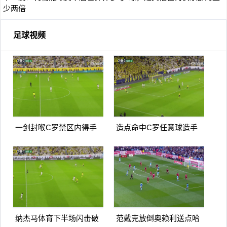
少两倍
足球视频
一剑封喉C罗禁区内得手
造点命中C罗任意球造手
爆射破门双响打进生涯第
球亲自主罚命中生涯第966
967球
球
纳杰马体育下半场闪击破
范戴克放倒奥赖利送点哈