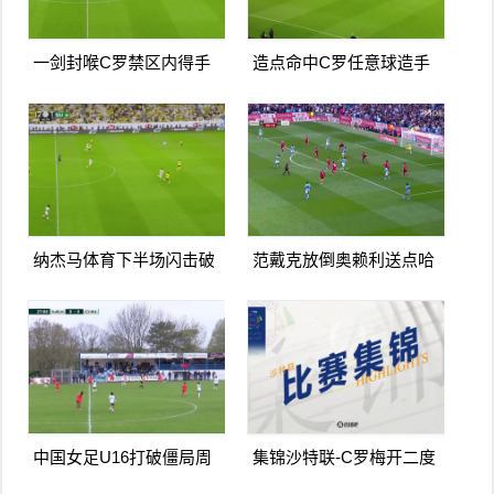
一剑封喉C罗禁区内得手
造点命中C罗任意球造手
爆射破门双响打进生涯第
球亲自主罚命中生涯第966
967球
球
纳杰马体育下半场闪击破
范戴克放倒奥赖利送点哈
门扳平卡多索禁区内打门
兰德点射破门曼城1-0利物
得手
浦
中国女足U16打破僵局周
集锦沙特联-C罗梅开二度
瑾彤杀入禁区小角度抽射
造点马内双响 胜利5-2纳杰