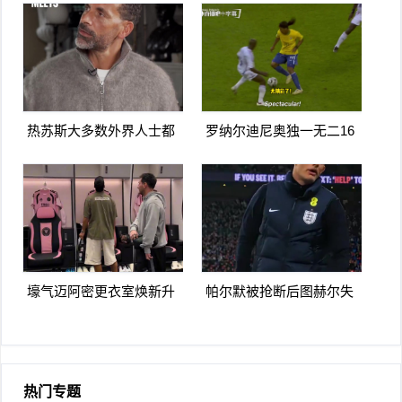
远角破门
马体育
热苏斯大多数外界人士都
罗纳尔迪尼奥独一无二16
讨厌阿森纳我不明白为什
日上线被捕入狱人生最糟
么
糕时刻
壕气迈阿密更衣室焕新升
帕尔默被抢断后图赫尔失
级梅西悠闲品马黛茶
望至极随后日本队5脚传递
破门
热门专题