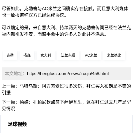
尽管如此，克勒舍与AC米兰之间确实存在接触，而且意大利媒体
也一致报道称双方已经达成协议。
可以确定的是，来自意大利、持续两天的克勒舍传闻已经在法兰克
福内部引发不安，而监事会中的许多人对此并不满意。
克勒
扬森
意大利
法兰克福
AC米兰
米兰德比
本文地址：
https://hengfusz.com/news/zuqiu/458.html
上一篇：
马特乌斯：阿方索受过很多次伤，拜仁买入布朗是不错的
引援
下一篇：
德媒：孔帕尼钦点签下萨伊瓦里，这在拜仁过去几年是罕
见情况
足球视频