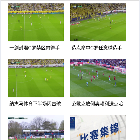
一剑封喉C罗禁区内得手
造点命中C罗任意球造手
爆射破门双响打进生涯第
球亲自主罚命中生涯第966
967球
球
纳杰马体育下半场闪击破
范戴克放倒奥赖利送点哈
门扳平卡多索禁区内打门
兰德点射破门曼城1-0利物
得手
浦