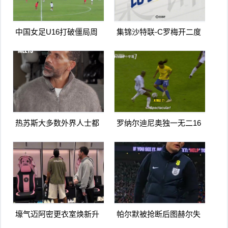
中国女足U16打破僵局周
集锦沙特联-C罗梅开二度
瑾彤杀入禁区小角度抽射
造点马内双响 胜利5-2纳杰
远角破门
马体育
热苏斯大多数外界人士都
罗纳尔迪尼奥独一无二16
讨厌阿森纳我不明白为什
日上线被捕入狱人生最糟
么
糕时刻
壕气迈阿密更衣室焕新升
帕尔默被抢断后图赫尔失