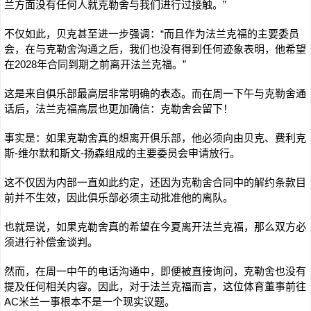
兰方面没有任何人就克勒舍与我们进行过接触。”
不仅如此，贝克甚至进一步强调：“而且作为法兰克福的主要委员
会，在与克勒舍沟通之后，我们也没有得到任何迹象表明，他希望
在2028年合同到期之前离开法兰克福。”
这是来自俱乐部最高层非常明确的表态。而在周一下午与克勒舍通
话后，法兰克福高层也更加确信：克勒舍会留下！
事实是：如果克勒舍真的想离开俱乐部，他必须向由贝克、费利克
斯-维尔默和斯文-扬森组成的主要委员会申请放行。
这不仅因为内部一直如此约定，还因为克勒舍合同中的解约条款目
前并不生效，因此俱乐部必须主动批准他的离队。
也就是说，如果克勒舍真的希望在今夏离开法兰克福，那么双方必
须进行补偿金谈判。
然而，在周一中午的电话沟通中，即便被直接询问，克勒舍也没有
提及任何相关内容。因此，对于法兰克福而言，这位体育董事前往
AC米兰一事根本不是一个现实议题。