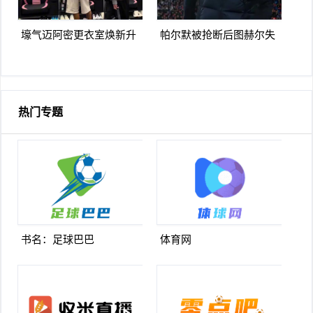
壕气迈阿密更衣室焕新升
帕尔默被抢断后图赫尔失
级梅西悠闲品马黛茶
望至极随后日本队5脚传递
破门
热门专题
书名：足球巴巴
体育网