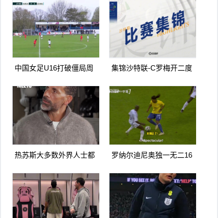
得手
浦
中国女足U16打破僵局周
集锦沙特联-C罗梅开二度
瑾彤杀入禁区小角度抽射
造点马内双响 胜利5-2纳杰
远角破门
马体育
热苏斯大多数外界人士都
罗纳尔迪尼奥独一无二16
讨厌阿森纳我不明白为什
日上线被捕入狱人生最糟
么
糕时刻