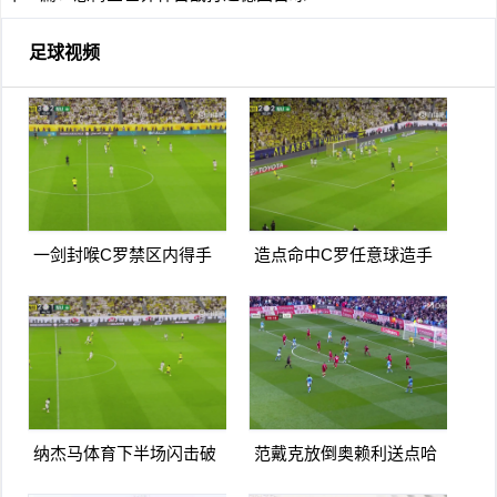
足球视频
一剑封喉C罗禁区内得手
造点命中C罗任意球造手
爆射破门双响打进生涯第
球亲自主罚命中生涯第966
967球
球
纳杰马体育下半场闪击破
范戴克放倒奥赖利送点哈
门扳平卡多索禁区内打门
兰德点射破门曼城1-0利物