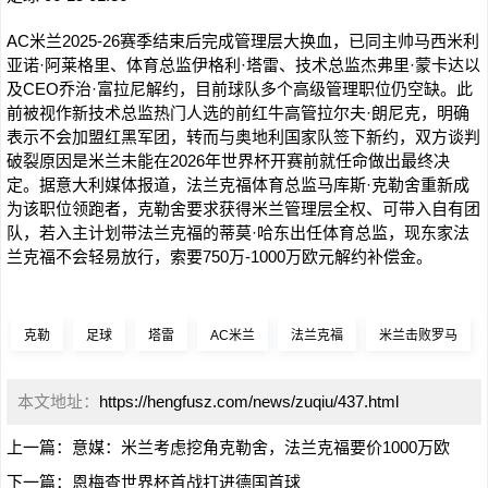
AC米兰2025-26赛季结束后完成管理层大换血，已同主帅马西米利
亚诺·阿莱格里、体育总监伊格利·塔雷、技术总监杰弗里·蒙卡达以
及CEO乔治·富拉尼解约，目前球队多个高级管理职位仍空缺。此
前被视作新技术总监热门人选的前红牛高管拉尔夫·朗尼克，明确
表示不会加盟红黑军团，转而与奥地利国家队签下新约，双方谈判
破裂原因是米兰未能在2026年世界杯开赛前就任命做出最终决
定。据意大利媒体报道，法兰克福体育总监马库斯·克勒舍重新成
为该职位领跑者，克勒舍要求获得米兰管理层全权、可带入自有团
队，若入主计划带法兰克福的蒂莫·哈东出任体育总监，现东家法
兰克福不会轻易放行，索要750万-1000万欧元解约补偿金。
克勒
足球
塔雷
AC米兰
法兰克福
米兰击败罗马
本文地址：
https://hengfusz.com/news/zuqiu/437.html
上一篇：
意媒：米兰考虑挖角克勒舍，法兰克福要价1000万欧
下一篇：
恩梅查世界杯首战打进德国首球