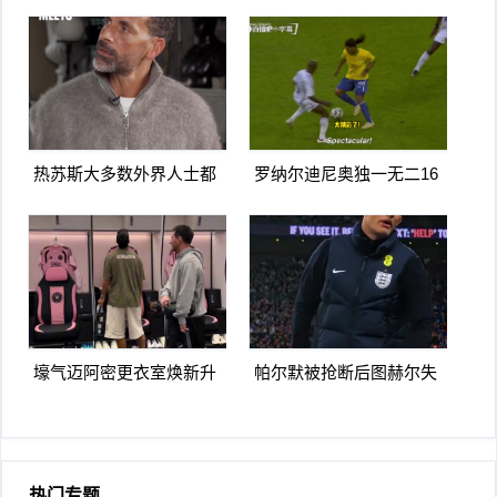
瑾彤杀入禁区小角度抽射
造点马内双响 胜利5-2纳杰
远角破门
马体育
热苏斯大多数外界人士都
罗纳尔迪尼奥独一无二16
讨厌阿森纳我不明白为什
日上线被捕入狱人生最糟
么
糕时刻
壕气迈阿密更衣室焕新升
帕尔默被抢断后图赫尔失
级梅西悠闲品马黛茶
望至极随后日本队5脚传递
破门
热门专题