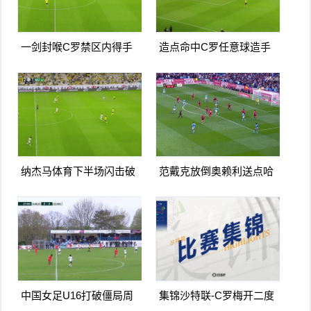
一剑封喉C罗禁区内得手
造点命中C罗任意球造手
爆射破门双响打进生涯第
球亲自主罚命中生涯第966
967球
球
纳杰马体育下半场闪击破
范戴克放倒奥赖利送点哈
门扳平卡多索禁区内打门
兰德点射破门曼城1-0利物
得手
浦
中国女足U16打破僵局周
集锦沙特联-C罗梅开二度