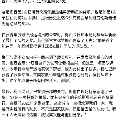
西如同天神下凡，打进7球且助攻3次。
这是梅西第2次获得劳伦斯年度最佳男运动员的奖项，也是他第1次
单独获此奖项。同时，足坛历史上迄今只有梅西拿到过劳伦斯最佳
男运动员的奖项。
在获得年度最佳男运动员的荣誉时，梅西今日也跟随阿根廷队斩获
了最佳团队的大奖。劳伦斯官方称赞梅西创造了历史：“他是首个
能在同一年同时获得最佳球员&最佳团队的运动员。”
梅西与妻子安东内拉一同来到了颁奖典礼。在发表获奖感言的时
候，梅西表示：“获得这样的认可让我很高兴，但这是一项团队运
动。今年我非常幸运地实现了梦想，我为此付出了很多。我在巴萨
获得了很多幸福，在国家队也遭遇过很多伤心时刻，但我从未止
步。这个奖项属于所有阿根廷人，谢谢。”
最近，梅西受到了巴黎俱乐部的处罚，但他在现场特意感谢了巴
黎。“这是一项特殊的荣誉，尤其是今年的劳伦斯典礼还在巴黎举
行。自我们2021年来到这里，这座城市一直很欢迎我们一家。我
要感谢我所有的队友，不只是国家队的，还包括巴黎的队友们。我
一个人无法获得这些，我很高兴能与他们分享。”