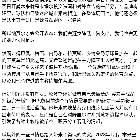
圣日耳曼本来就是卡塔尔投资法国和对外宣传的一部分。在品牌构
建里，球队和巴黎这座城市紧密相连；在整体层面上，他们还必须
是法甲甚至法国足球最耀眼的一张名片。
所以纳赛尔才会公开表态：我们会逐步降低工资支出，我们也会更
加助力法国足球。
然而，姆巴佩、梅西、内马尔、拉莫斯、多纳鲁马等球星加在一起
的工资单是如此之高，又希望还是能在主力阵容里人尽其才。于是
巴黎在去年夏天找来了路易斯-坎波斯，一个先后搭出摩纳哥和里
尔两套班子从自己手里抢走冠军、和姆巴佩关系密切的体育总监，
以及和他合作过的主教练加尔蒂耶。
但是问题并没有解决。坎波斯还是做着自己最擅长的“买来半成品
升级完全版”，但巴黎目前这个阵容最需要的可能还是一半超级巨
星、另一半脏活蓝领。他带来的埃基蒂克和维蒂尼亚等人并没有打
出期待中的表现，反而是自己在对阵里尔时冲到球场边指挥球队，
引发了各种主教练被架空、职责分工混乱的猜想。
球场外的一些事情也给人带来了类似的感觉。2023年1月，本来巴