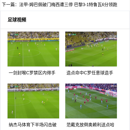
下一篇：
法甲-姆巴佩破门梅西遭三停 巴黎3-1特鲁瓦6分领跑
足球视频
一剑封喉C罗禁区内得手
造点命中C罗任意球造手
爆射破门双响打进生涯第
球亲自主罚命中生涯第966
967球
球
纳杰马体育下半场闪击破
范戴克放倒奥赖利送点哈