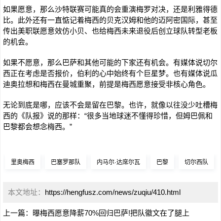
如果愿意，那么沙特联赛可能真的会重演梅罗对决，还是利雅得德
比。此外还有一直惦记着梅西的贝克汉姆和他的迈阿密国际，甚至
传出美职联愿意效仿小贝、也给梅西未来退役后创立球队转型老板
的机会。
如果不愿意，那么巴萨和其他可能的下家还有机会。有媒体说切尔
西正在考虑是否报价，伯利的心中始终有个巨星梦。也有媒体说瓜
迪奥拉想和梅西在曼城重聚，前提是梅西愿意接受非核心角色。
无论到底是哪，应该不会是留在巴黎。也许，就像以往没少吐槽梅
西的《队报》说的那样：“很多当地球迷不懂得珍惜，但姆巴佩和
巴黎都会想念梅西。”
里奥梅西
巴塞罗那队
内马尔·达席尔瓦
巴黎
切尔西队
本文地址：
https://hengfusz.com/news/zuqiu/410.html
上一篇：
曝梅西愿意降薪70%回归巴萨!把队徽文在了腿上