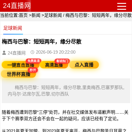
24直播网
当前位置:
首页
>
新闻
>
足球新闻
/
梅西与巴黎：短短两年，缘分尽散
足球新闻
梅西与巴黎：短短两年，缘分尽散
2026-06-19 20:22:00
24直播网
免费高清
看球热门
一键直击直播
高清直播
点入直播
秒开
世界杯直播
梅西与巴黎：短短两年，缘分尽散,里奥梅西,巴塞罗那队,
内马尔·达席尔瓦,巴黎,切尔西队
随着梅西遭到巴黎“三停”处罚，并在社交媒体发布道歉声明……关
于下个赛季双方还会不会在一起的疑问，应该已经有了定论。
从2021年夏天加盟，到2023年夏天离开，梅西与巴黎圣日耳曼之