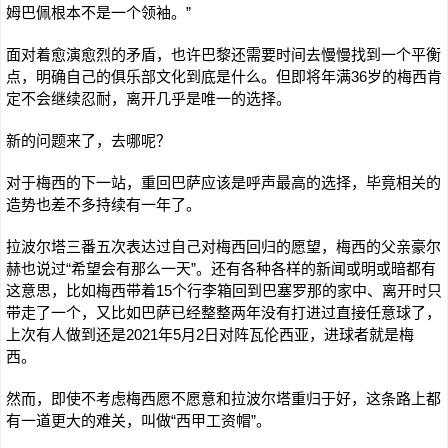
姆巴佩根本不是一个领袖。”
面对着愈演愈烈的矛盾，也许巴黎还需要时间去慢慢找到一个平衡
点，明确自己的俱乐部文化到底是什么。但即将年满36岁的梅西肯
定不会继续忍耐，离开几乎是唯一的选择。
新的问题来了，去哪呢？
对于梅西的下一站，重回巴萨应该是呼声最高的选择，毕竟相关的
造势也差不多持续有一年了。
拉波尔塔三番五次表达过自己对梅西回归的愿望，梅西的父亲豪尔
赫也说过“希望会有那么一天”。还有各种各样的新闻或明或暗都有
这意思，比如梅西带着15个行李箱回到巴塞罗那的家中、离开时只
带走了一个，又比如巴萨已经整整两年没有打进过直接任意球了，
上次有人做到还是2021年5月2日对阵瓦伦西亚，进球者就是梅
西。
然而，即使不考虑梅西愿不愿意和拉波尔塔重归于好，这条路上都
有一道更大的难关，叫做“西甲工资帽”。