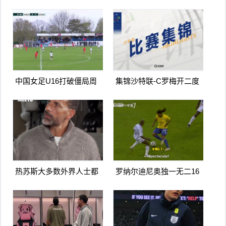
门扳平卡多索禁区内打门
兰德点射破门曼城1-0利物
得手
浦
中国女足U16打破僵局周
集锦沙特联-C罗梅开二度
瑾彤杀入禁区小角度抽射
造点马内双响 胜利5-2纳杰
远角破门
马体育
热苏斯大多数外界人士都
罗纳尔迪尼奥独一无二16
讨厌阿森纳我不明白为什
日上线被捕入狱人生最糟
么
糕时刻