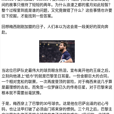
间的故事只维持了短短的两年。为什么浪漫之都的蜜月如此短暂？
整个过程里到底是谁的问题，又究竟做错了什么？这些事情也许要
往下挖掘，才能找到一些答案。
回想梅西刚刚加盟的日子，人们本以为这会是一段美好的双向奔
赴。
当这位巴萨队史最伟大的球员眼含热泪，宣布离开他的王座之后，
立刻向他递上“纸巾”的就是巴黎圣日耳曼。一份金额巨大的合同，
一个相对宽松的联赛，一次再度登顶的冒险，对于梅西来说几乎算
是最理想的去处。而免签一位梦寐已久的传奇巨星，对于巴黎来说
根本就不需要丝毫犹豫。
于是，梅西穿上了巴黎的30号球衣。这是他在巴萨出道的初心号
码，也让法甲打破了必须由门将来穿的惯例。三个月之后，巴黎主