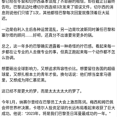
黎已经在冬窗和切尔西基本谈成了齐耶赫的租借，却在截止日最终
告吹。巴黎这边吐槽切尔西连续3次发来了错误文件，切尔西的消
息则说他们只错了1次，其他都怪巴黎每次回复就像顶着巨大延
迟。
一边是伯利入主后各种运营混乱，另一边是坎波斯同时兼任巴黎和
塞尔塔的顾问……好吧，还真分不出谁要背更多的锅。
总之，这一年多的巴黎确实透露着一种奇怪的拧巴感。看起来每一
步都在让专业的人去做专业的事，但真正跑起来每一个动作都不怎
么协调。
想要砸出全球影响力，又想追求阵容性价比。想要留住各国的超级
球星，又想扎根本土的青年才俊。换句话说：他们想当皇家马德
里，又想成为拜仁慕尼黑。
这已经不是更大的梦，而是太太太太大的梦了。
今年1月，纳赛尔曾经在巴黎员工大会上激昂陈词。梅西和姆巴佩
会师世界杯决赛，卡塔尔人投资足球的长远布局看起来收获了巨大
成功。他说：“2023年，将是我们巴黎圣日耳曼最成功的一年。”