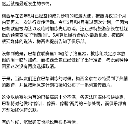
然后就是最近发生的事情。
梅西早在去年5月已经签约成为沙特的旅游大使，按照协议12个月
内要再去一次进行宣传活动。今年3月和4月有过两次计划，但因为
巴黎欧冠被淘汰以及临时加练先后取消，还让沙特旅游部长在社媒
做的预告变成了“假新闻”。5月算是履行合约的最后机会，按照阿
根廷媒体的说法，梅西也提前告知了俱乐部。
没想到的是，巴黎在联赛里1-3输给了洛里昂，教练组决定原本放
假的周一临时加练。而梅西全家已经做好了出行准备，考虑到种种
因素这次没有再度选择取消。
于是，当队友们还在巴黎训练的时候，梅西全家在沙特受到了热情
的款待，并且按照原定计划拍摄和公布了一系列宣传照片。
这令以纳赛尔为首的巴黎高层十分不满，各家法国媒体很快披露，
巴黎将对他做出“停训、停赛、停薪”两周的三停处罚，而俱乐部官
方却始终保持沉默。
有的时候，沉默确实也能说明很多事情。