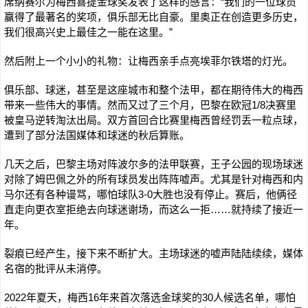
席纳赛尔为梅西喜提金球奖发表了这样的感言：“我们的一位球员
赢得了最著名的奖项，俱乐部无比自豪。里奥正在创造更多历史，
我们很高兴史上最佳之一能在这里。”
然后附上一个小小的礼物：让梅西亲手点亮埃菲尔铁塔的灯光。
俱乐部、球迷，甚至是这座城市和整个法甲，都在期待伟大的梅西
带来一些伟大的事情。然而又过了三个月，巴黎在欧冠1/8决赛里
被皇马逆转淘汰出局。双方首回合比赛里梅西曾经罚丢一粒点球，
遭到了部分法国媒体和球迷的秋后算账。
几天之后，巴黎主场对阵波尔多的法甲联赛，王子公园的现场球迷
对除了姆巴佩之外的所有球员发出阵阵嘘声。尤其是针对梅西和内
马尔还有各种谩骂，哪怕球队3-0大胜也没有停止。赛后，他俩径
直走向更衣室拒绝去向球迷谢场，而这么一拒……就持续了接近一
年。
裂痕已经产生，接下来不断扩大。主场球迷的嘘声陆陆续续，媒体
名宿的批评从未消停。
2022年夏天，梅西16年来首次落选金球奖的30人候选名单，哪怕