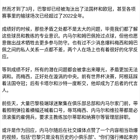
然而才到了3月，巴黎却已经被淘汰出了法国杯和欧冠，甚至各项
赛事里的输球场次已经超过了2022全年。
成绩好的时候，那些矛盾之处都不是太大的问题，毕竟我们都了解
这些球员和教练的专业意识。内马尔和姆巴佩抢过点球，但他也愿
意做出战术牺牲去更多参与防守。也有过不少消息爆料梅西和姆巴
佩之间的私人关系一点都不差，两个人在场上也有着很好的化学反
应。
等到成绩不好，所有的潜在问题都会被拿出来曝光，矛盾更加无法
调和。而梅西，正好处在漩涡的中央。前有世界杯决赛，阿根廷踩
着法国夺冠；后有卡塔尔和沙特一度断交，他却成为了后者的代言
人。
前些天，大量巴黎极端球迷聚集在俱乐部总部和内马尔家门前，带
着照明弹拉着横幅还喊着口号，辱骂梅西、内马尔和维拉蒂都是必
须滚蛋的雇佣兵，要求主教练加尔蒂耶和纳赛尔等管理层辞职。
或许是作为回应，内马尔随后在社交媒体点赞了一个内容相当劲爆
的视频，包括“巴黎只是没有历史的小俱乐部”、“你们强行捧起来的