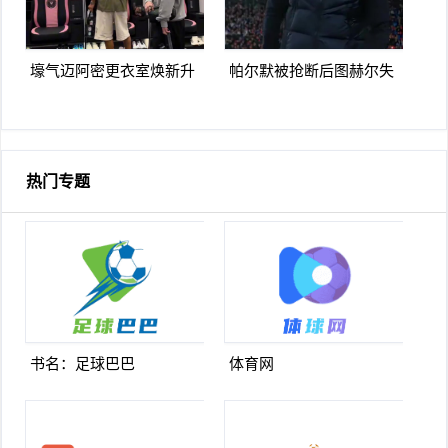
壕气迈阿密更衣室焕新升
帕尔默被抢断后图赫尔失
级梅西悠闲品马黛茶
望至极随后日本队5脚传递
破门
热门专题
书名：足球巴巴
体育网