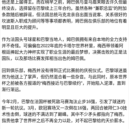
他还是上届得主。而在稍早之前，姆巴佩与皇马眉来眼去许久但最
终没去，选择留在巴黎续上三年合约。虽然各种 “兼职总监”的附加
条款随后被辟谣，但法国总统马克龙亲自出面当说客、关系很好的
坎波斯入职成为顾问等等事项都表明，姆巴佩在俱乐部的地位有着
明显且巨大的提升。
作为法国头号球星和巴黎当地人，姆巴佩拥有来自本地的全力支持
并不奇怪。可偏偏在2022年底的卡塔尔世界杯里，梅西带领着阿
根廷捧起大力神杯实现了职业生涯的最后梦想，决赛击败的正是法
国队，以及那场比赛发挥相当出色的姆巴佩。
回到俱乐部，梅西并没有得到正式比赛前的庆祝仪式。巴黎球迷虽
然为他送上了掌声，但仍然混合着一些杂音。与此同时，原本世界
杯之前被各方报道的“梅西接近与巴黎续约”，开始陷入泥潭，直到
渐行渐远。
今年2月，巴黎在法国杯被死敌马赛淘汰止步16强，引发了球迷的
新一轮抗议。3月，欧冠赛场又一次倒在16强，两回合被拜仁3-0技
术性击倒，球迷的不满达到了巅峰。其中不少矛头都指向了梅西，
指责他拿了世界杯之后不再全力以赴，对不起巴黎给的天价薪水。