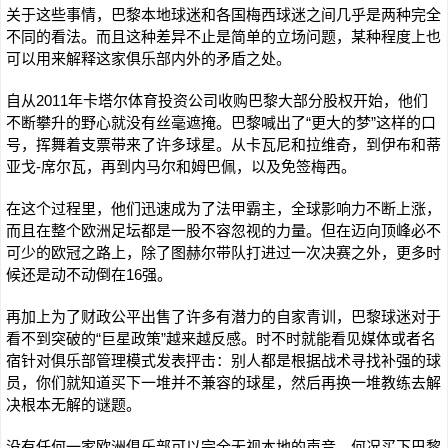
关于这些事情，巴黎本地球迷和各国梅西球迷之间几乎是两种完全
不同的看法。而且这种差异不止是简单的立场问题，某种程度上也
可以用来解释这家俱乐部内外的矛盾之处。
自从2011年卡塔尔体育投资公司收购巴黎大部分股权开始，他们
不断攀升的野心就没有丝毫遮掩。巴黎喊出了“更大的梦”这样的口
号，挥舞着支票带来了许多球星。从卡瓦尼和拉维奇，到伊布和蒂
亚戈-席尔瓦，再到内马尔和姆巴佩，以及免签梅西。
在这个过程里，他们迅速成为了法甲霸主，全球影响力不断上涨，
而且在整个欧洲足坛都是一股不容忽视的力量。但在迈向顶峰必不
可少的欧冠之路上，除了图赫尔带队打进过一次决赛之外，更多时
候还是动不动倒在16强。
再加上为了财政公平出售了许多有潜力的自家青训，巴黎球迷对于
看不到突破的“巨星政策”越来越反感。时不时就能看见媒体或者名
宿针对俱乐部管理模式发表抨击：别人都是根据战术寻找补强的球
员，你们就知道买下一堆并不兼容的球星，然后再换一堆教练去解
决根本无解的谜题。
没有任何一家欧洲俱乐部可以完全无视本地的声音，何况买下巴黎