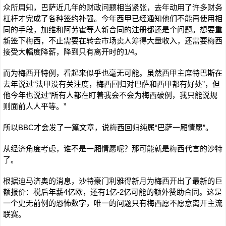
众所周知，巴萨近几年的财政问题相当紧张，去年动用了许多财务
杠杆才完成了各种签约补强。今年西甲已经通知他们不能再使用相
同的手段，加维和阿劳霍等人新合同的注册都还是个问题。想要重
新签下梅西，不止需要在转会市场卖人筹得大量收入，还需要梅西
接受大幅度降薪，降到只有离开时的1/4。
而为梅西开特例，看起来似乎也毫无可能。虽然西甲主席特巴斯在
去年说过“法甲没有关注度，梅西回归对巴萨和西甲都有好处”，但
他今年也说过“所有人都在盯着我会不会为梅西破例，我只能说规
则面前人人平等。”
所以BBC才会发了一篇文章，说梅西回归纯属“巴萨一厢情愿”。
从经济角度考虑，谁不是一厢情愿呢？那可能就是梅西代言的沙特
了。
根据迪马济奥的消息，沙特豪门利雅得新月为梅西开出了最新的巨
额报价：税后年薪4亿欧，还有1亿-2亿可能的额外赞助合同。这是
一个史无前例的恐怖数字，唯一的问题只有梅西愿不愿意离开主流
联赛。