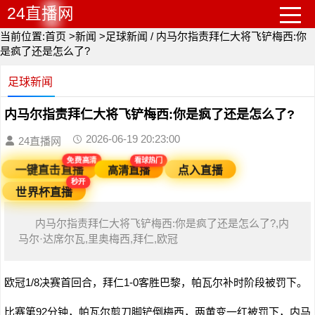
24直播网
当前位置:
首页
>
新闻
>
足球新闻
/
内马尔指责拜仁大将飞铲梅西:你
是疯了还是怎么了?
足球新闻
内马尔指责拜仁大将飞铲梅西:你是疯了还是怎么了?
2026-06-19 20:23:00
24直播网
看球热门
免费高清
点入直播
高清直播
一键直击直播
秒开
世界杯直播
内马尔指责拜仁大将飞铲梅西:你是疯了还是怎么了?,内
马尔·达席尔瓦,里奥梅西,拜仁,欧冠
欧冠1/8决赛首回合，拜仁1-0客胜巴黎，帕瓦尔补时阶段被罚下。
比赛第92分钟，帕瓦尔剪刀脚铲倒梅西，两黄变一红被罚下，内马