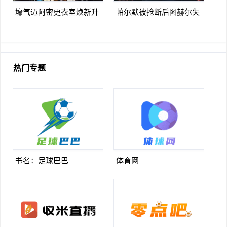
壕气迈阿密更衣室焕新升
帕尔默被抢断后图赫尔失
级梅西悠闲品马黛茶
望至极随后日本队5脚传递
破门
热门专题
书名：足球巴巴
体育网