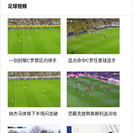
足球视频
一剑封喉C罗禁区内得手
造点命中C罗任意球造手
爆射破门双响打进生涯第
球亲自主罚命中生涯第966
967球
球
纳杰马体育下半场闪击破
范戴克放倒奥赖利送点哈
门扳平卡多索禁区内打门
兰德点射破门曼城1-0利物
得手
浦