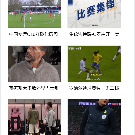
中国女足U16打破僵局周
集锦沙特联-C罗梅开二度
瑾彤杀入禁区小角度抽射
造点马内双响 胜利5-2纳杰
远角破门
马体育
热苏斯大多数外界人士都
罗纳尔迪尼奥独一无二16
讨厌阿森纳我不明白为什
日上线被捕入狱人生最糟
么
糕时刻