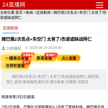
24直播网
当前位置:
首页
>
新闻
>
足球新闻
/
姆巴佩2次丢点+失空门 太背了!伤
退或缺战拜仁
足球新闻
姆巴佩2次丢点+失空门 太背了!伤退或缺战拜仁
2026-06-19 20:24:00
24直播网
看球热门
免费高清
点入直播
高清直播
一键直击直播
秒开
世界杯直播
姆巴佩2次丢点+失空门 太背了!伤退或缺战拜仁,姆巴佩,
拜仁,皮球,里奥梅西,勒孔特,塞尔希奥·拉莫斯·加西亚
网易体育2月2日报道：
2月2日凌晨，巴黎在法甲联赛中3-1击败了蒙彼利埃，姆巴佩此役