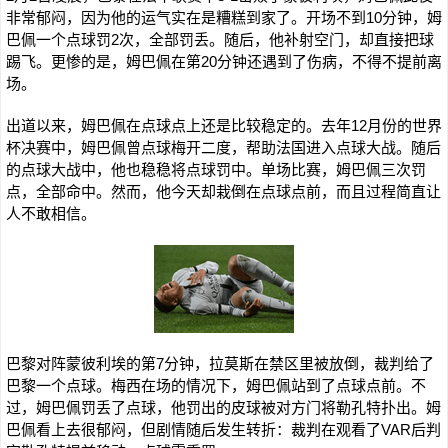
非常郁闷，因为他的运气实在是糟糕到家了。开场不到10分钟，姆
巴佩一个点球罚2次，全部罚丢。随后，他补射空门，却直接把球
踢飞。更惨的是，姆巴佩在第20分钟还遇到了伤病，不得不提前离
场。
出道以来，姆巴佩在点球点上还是比较稳定的。去年12月份的世界
杯决赛中，姆巴佩曾点球梅开二度，帮助法国进入点球大战。随后
的点球大战中，他也稳稳将点球罚中。单场比赛，姆巴佩三次罚
点，全部命中。然而，他今天却栽倒在点球点前，而且过程简直让
人不敢相信。
巴黎对阵蒙彼利埃的第7分钟，拉莫斯在禁区里被放倒，裁判给了
巴黎一个点球。梅西在场的情况下，姆巴佩站到了点球点前。不
过，姆巴佩罚丢了点球，他罚出的皮球被对方门将勒孔特扑出。姆
巴佩看上去很郁闷，但剧情随后发生转折：裁判在观看了VAR后判