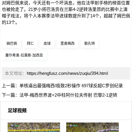
对姆巴佩来说，今天还有一个坏消息，他在法甲射手榜的榜首位置
也被抢走了。21岁小将巴洛贡在兰斯4-2逆转洛里昂的比赛中上演
帽子戏法，将个人本赛季法甲进球数提升到了14个，超越了姆巴佩
的13个。
姆巴佩
拜仁
皮球
里奥梅西
勒孔特
塞尔希奥·拉莫斯·加西亚
本文地址：
https://hengfusz.com/news/zuqiu/394.html
上一篇：
单核逼出最强梅西!极致2秒操作 697球反超C罗创纪录
下一篇：
法甲-梅西世界波+2中柱阿什拉夫传射 巴黎2-1逆转
足球视频