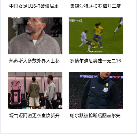
中国女足U16打破僵局周
集锦沙特联-C罗梅开二度
瑾彤杀入禁区小角度抽射
造点马内双响 胜利5-2纳杰
远角破门
马体育
热苏斯大多数外界人士都
罗纳尔迪尼奥独一无二16
讨厌阿森纳我不明白为什
日上线被捕入狱人生最糟
么
糕时刻
壕气迈阿密更衣室焕新升
帕尔默被抢断后图赫尔失
级梅西悠闲品马黛茶
望至极随后日本队5脚传递
破门