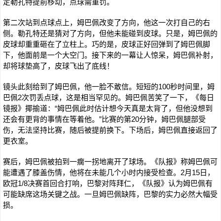
定勒孔特提前移动，点球需重罚。
第二次站到点球点上，姆巴佩改变了方向，他这一次打自己的右
侧。勒孔特还是猜对了方向，但他未能碰到皮球。只是，姆巴佩的
皮球却重重砸在了立柱上。巧的是，皮球正好回弹到了姆巴佩脚
下，他面前是一个大空门。接下来的一幕让人惊呆，姆巴佩补射，
却将球垫高了，皮球飞出了底线！
镜头此刻给到了姆巴佩，他一脸不敢信。短短的100秒时间里，姆
巴佩2次罚丢点球，这是相当罕见的。姆巴佩苦笑了一下，《每日
镜报》揶揄道：“姆巴佩此时估计想今天真是太背了，但他没想到
还会有更背的事情在等着他。”比赛的第20分钟，姆巴佩腿部受
伤，无法坚持比赛，随后被提前换下。下场后，姆巴佩直接返回了
更衣室。
赛后，姆巴佩被拍到一瘸一拐地离开了球场。《队报》称姆巴佩可
能遭遇了膝盖伤情，他将在未能几个小时内接受检查。2月15日，
欧冠1/8决赛首回合打响，巴黎对阵拜仁，《队报》认为姆巴佩有
可能缺席这场关键之战。一旦姆巴佩缺阵，巴黎的实力必然大幅受
损。