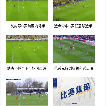
一剑封喉C罗禁区内得手
造点命中C罗任意球造手
爆射破门双响打进生涯第
球亲自主罚命中生涯第966
967球
球
纳杰马体育下半场闪击破
范戴克放倒奥赖利送点哈
门扳平卡多索禁区内打门
兰德点射破门曼城1-0利物
得手
浦