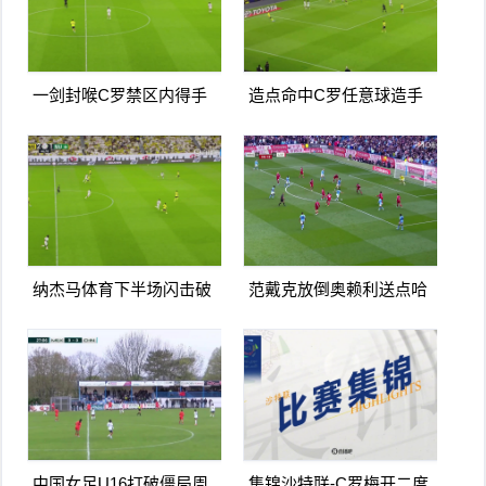
一剑封喉C罗禁区内得手
造点命中C罗任意球造手
爆射破门双响打进生涯第
球亲自主罚命中生涯第966
967球
球
纳杰马体育下半场闪击破
范戴克放倒奥赖利送点哈
门扳平卡多索禁区内打门
兰德点射破门曼城1-0利物
得手
浦
中国女足U16打破僵局周
集锦沙特联-C罗梅开二度