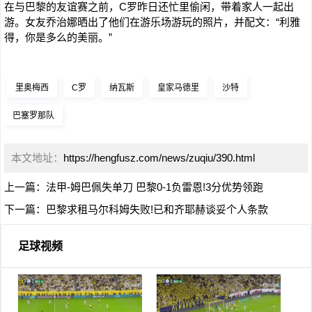
在与巴黎的友谊赛之前，C罗昨日还忙里偷闲，带着家人一起出
游。女友乔治娜晒出了他们在游乐场游玩的照片，并配文：“利雅
得，你是多么的美丽。”
里奥梅西
C罗
纳瓦斯
皇家马德里
沙特
巴塞罗那队
本文地址：
https://hengfusz.com/news/zuqiu/390.html
上一篇：
法甲-姆巴佩失单刀 巴黎0-1负雷恩!3分优势领跑
下一篇：
巴黎求租马尔科姆失败!已和齐耶赫谈妥个人条款
足球视频