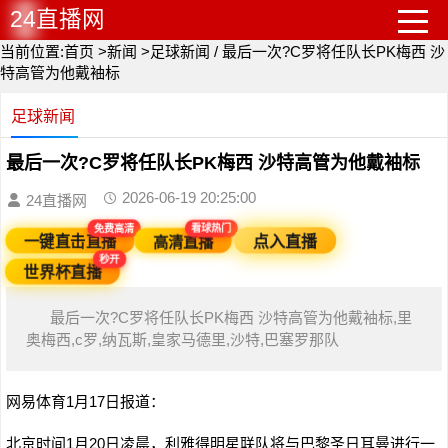
24直播网
当前位置:
首页
>
新闻
>
足球新闻
/
最后一次?C罗将任队长PK梅西 沙
特高管为他戴袖标
足球新闻
最后一次?C罗将任队长PK梅西 沙特高管为他戴袖标
2026-06-19 20:25:00
24直播网
看球热门
免费高清
高清直播
一键直击直播
点入直播
秒开
世界杯直播
最后一次?C罗将任队长PK梅西 沙特高管为他戴袖标,里
奥梅西,c罗,纳瓦斯,皇家马德里,沙特,巴塞罗那队
网易体育1月17日报道：
北京时间1月20日凌晨，利雅得明星联队将与巴黎圣日耳曼进行一