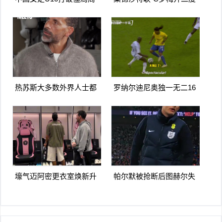
瑾彤杀入禁区小角度抽射
造点马内双响 胜利5-2纳杰
远角破门
马体育
热苏斯大多数外界人士都
罗纳尔迪尼奥独一无二16
讨厌阿森纳我不明白为什
日上线被捕入狱人生最糟
么
糕时刻
壕气迈阿密更衣室焕新升
帕尔默被抢断后图赫尔失
级梅西悠闲品马黛茶
望至极随后日本队5脚传递
破门