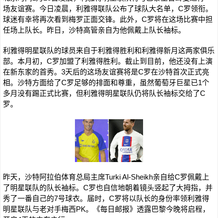
场友谊赛。今日凌晨，利雅得联队公布了球队大名单，C罗领衔。
球迷有幸将再次看到梅罗正面交锋。此外，C罗将在这场比赛中担
任场上队长。昨日，沙特高管亲自为他佩戴上队长袖标。
利雅得明星联队的球员来自于利雅得胜利和利雅得新月这两家俱乐
部。本月初，C罗加盟了利雅得胜利。截止到目前，他还没有上演
在新东家的首秀。3天后的这场友谊赛将是C罗在沙特首次正式亮
相。沙特方面给了C罗足够的排面和尊重，虽然葡萄牙巨星已1个
多月没有踢正式比赛，但利雅得明星联队仍将队长袖标交给了C
罗。
昨天，沙特阿拉伯体育总局主席Turki Al-Sheikh亲自给C罗佩戴上
了明星联队的队长袖标。C罗也自信地朝着镜头竖起了大拇指，并
秀了一番自己的7号球衣。届时，C罗将以队长的身份率领利雅得
明星联队与老对手梅西PK。《每日邮报》透露巴黎今晚将启程，