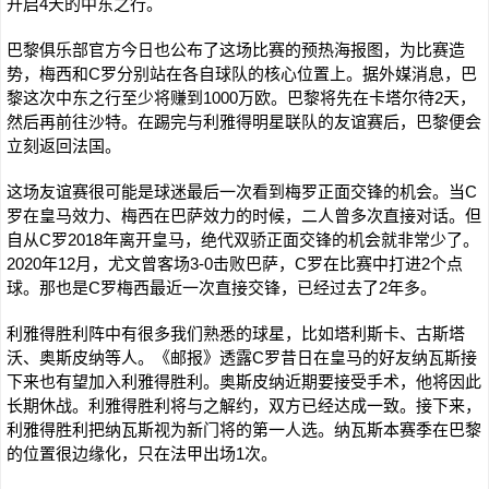
开启4天的中东之行。
巴黎俱乐部官方今日也公布了这场比赛的预热海报图，为比赛造
势，梅西和C罗分别站在各自球队的核心位置上。据外媒消息，巴
黎这次中东之行至少将赚到1000万欧。巴黎将先在卡塔尔待2天，
然后再前往沙特。在踢完与利雅得明星联队的友谊赛后，巴黎便会
立刻返回法国。
这场友谊赛很可能是球迷最后一次看到梅罗正面交锋的机会。当C
罗在皇马效力、梅西在巴萨效力的时候，二人曾多次直接对话。但
自从C罗2018年离开皇马，绝代双骄正面交锋的机会就非常少了。
2020年12月，尤文曾客场3-0击败巴萨，C罗在比赛中打进2个点
球。那也是C罗梅西最近一次直接交锋，已经过去了2年多。
利雅得胜利阵中有很多我们熟悉的球星，比如塔利斯卡、古斯塔
沃、奥斯皮纳等人。《邮报》透露C罗昔日在皇马的好友纳瓦斯接
下来也有望加入利雅得胜利。奥斯皮纳近期要接受手术，他将因此
长期休战。利雅得胜利将与之解约，双方已经达成一致。接下来，
利雅得胜利把纳瓦斯视为新门将的第一人选。纳瓦斯本赛季在巴黎
的位置很边缘化，只在法甲出场1次。