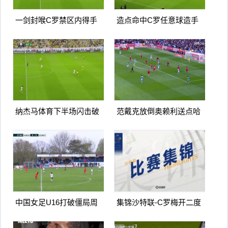
一剑封喉C罗禁区内得手
造点命中C罗任意球造手
爆射破门双响打进生涯第
球亲自主罚命中生涯第966
967球
球
纳杰马体育下半场闪击破
范戴克放倒奥赖利送点哈
门扳平卡多索禁区内打门
兰德点射破门曼城1-0利物
得手
浦
中国女足U16打破僵局周
集锦沙特联-C罗梅开二度
瑾彤杀入禁区小角度抽射
造点马内双响 胜利5-2纳杰