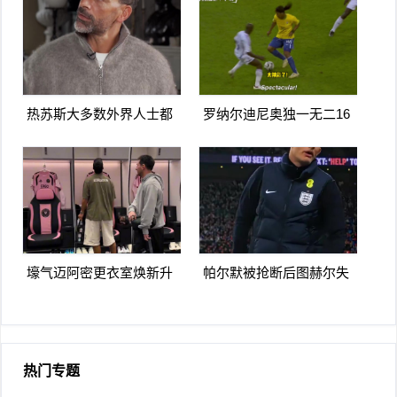
远角破门
马体育
热苏斯大多数外界人士都
罗纳尔迪尼奥独一无二16
讨厌阿森纳我不明白为什
日上线被捕入狱人生最糟
么
糕时刻
壕气迈阿密更衣室焕新升
帕尔默被抢断后图赫尔失
级梅西悠闲品马黛茶
望至极随后日本队5脚传递
破门
热门专题