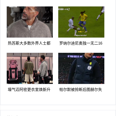
瑾彤杀入禁区小角度抽射
造点马内双响 胜利5-2纳杰
远角破门
马体育
热苏斯大多数外界人士都
罗纳尔迪尼奥独一无二16
讨厌阿森纳我不明白为什
日上线被捕入狱人生最糟
么
糕时刻
壕气迈阿密更衣室焕新升
帕尔默被抢断后图赫尔失
级梅西悠闲品马黛茶
望至极随后日本队5脚传递
破门