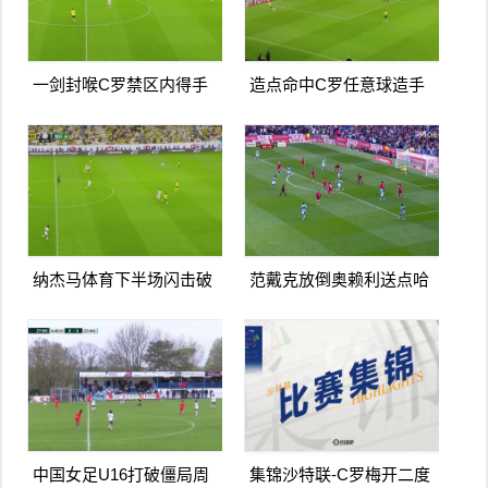
一剑封喉C罗禁区内得手
造点命中C罗任意球造手
爆射破门双响打进生涯第
球亲自主罚命中生涯第966
967球
球
纳杰马体育下半场闪击破
范戴克放倒奥赖利送点哈
门扳平卡多索禁区内打门
兰德点射破门曼城1-0利物
得手
浦
中国女足U16打破僵局周
集锦沙特联-C罗梅开二度