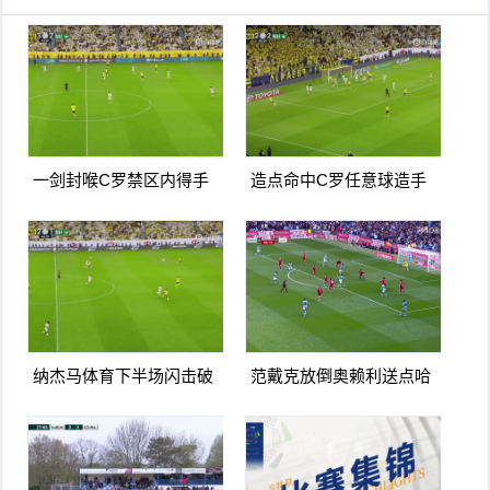
一剑封喉C罗禁区内得手
造点命中C罗任意球造手
爆射破门双响打进生涯第
球亲自主罚命中生涯第966
967球
球
纳杰马体育下半场闪击破
范戴克放倒奥赖利送点哈
门扳平卡多索禁区内打门
兰德点射破门曼城1-0利物
得手
浦