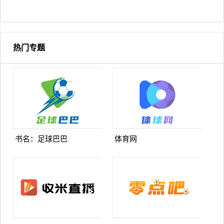
级梅西悠闲品马黛茶
望至极随后日本队5脚传递
破门
热门专题
书名：足球巴巴
体育网