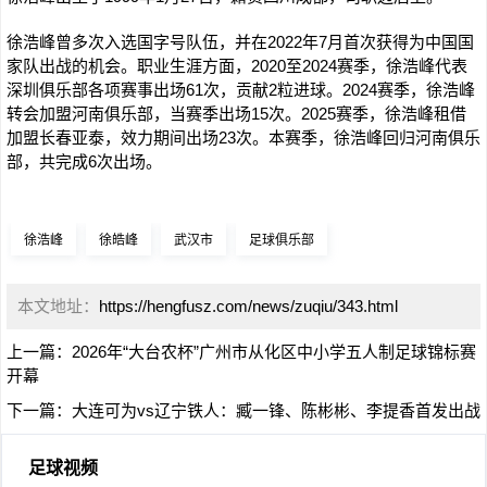
徐浩峰曾多次入选国字号队伍，并在2022年7月首次获得为中国国
家队出战的机会。职业生涯方面，2020至2024赛季，徐浩峰代表
深圳俱乐部各项赛事出场61次，贡献2粒进球。2024赛季，徐浩峰
转会加盟河南俱乐部，当赛季出场15次。2025赛季，徐浩峰租借
加盟长春亚泰，效力期间出场23次。本赛季，徐浩峰回归河南俱乐
部，共完成6次出场。
徐浩峰
徐皓峰
武汉市
足球俱乐部
本文地址：
https://hengfusz.com/news/zuqiu/343.html
上一篇：
2026年“大台农杯”广州市从化区中小学五人制足球锦标赛
开幕
下一篇：
大连可为vs辽宁铁人：臧一锋、陈彬彬、李提香首发出战
足球视频