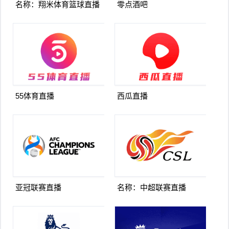
名称：翔米体育篮球直播
零点酒吧
55体育直播
西瓜直播
亚冠联赛直播
名称：中超联赛直播