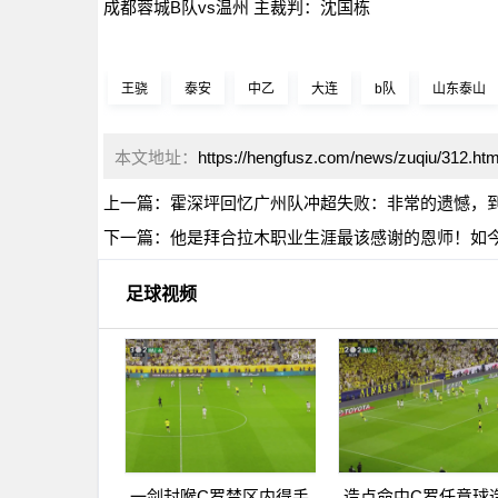
成都蓉城B队vs温州 主裁判：沈国栋
王骁
泰安
中乙
大连
b队
山东泰山
本文地址：
https://hengfusz.com/news/zuqiu/312.htm
上一篇：
霍深坪回忆广州队冲超失败：非常的遗憾，
下一篇：
他是拜合拉木职业生涯最该感谢的恩师！如
足球视频
一剑封喉C罗禁区内得手
造点命中C罗任意球