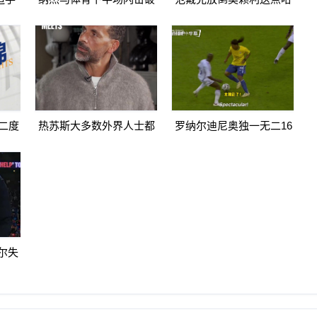
第
门扳平卡多索禁区内打门
兰德点射破门曼城1-0利物
得手
浦
二度
热苏斯大多数外界人士都
罗纳尔迪尼奥独一无二16
2纳
讨厌阿森纳我不明白为什
日上线被捕入狱人生最糟
么
糕时刻
尔失
脚传递