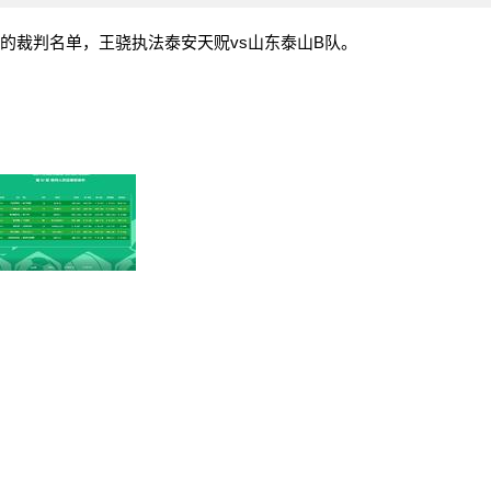
次的裁判名单，王骁执法泰安天贶vs山东泰山B队。