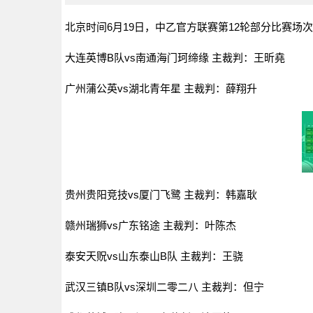
北京时间6月19日，中乙官方联赛第12轮部分比赛场
大连英博B队vs南通海门珂缔缘 主裁判：王昕堯
广州蒲公英vs湖北青年星 主裁判：薛翔升
贵州贵阳竞技vs厦门飞鹭 主裁判：韩嘉耿
赣州瑞狮vs广东铭途 主裁判：叶陈杰
泰安天贶vs山东泰山B队 主裁判：王骁
武汉三镇B队vs深圳二零二八 主裁判：但宁