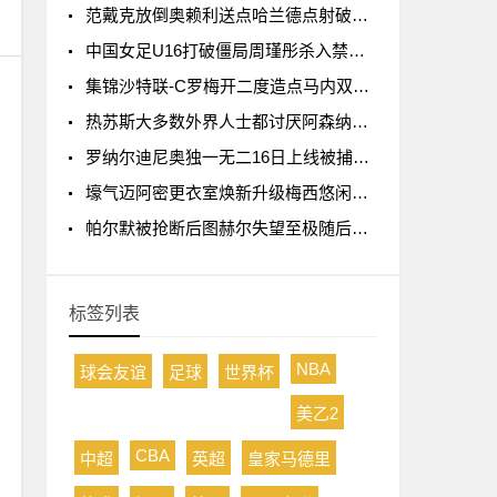
范戴克放倒奥赖利送点哈兰德点射破门曼城1-0利物浦
中国女足U16打破僵局周瑾彤杀入禁区小角度抽射远角破门
集锦沙特联-C罗梅开二度造点马内双响 胜利5-2纳杰马体育
热苏斯大多数外界人士都讨厌阿森纳我不明白为什么
罗纳尔迪尼奥独一无二16日上线被捕入狱人生最糟糕时刻
壕气迈阿密更衣室焕新升级梅西悠闲品马黛茶
帕尔默被抢断后图赫尔失望至极随后日本队5脚传递破门
标签列表
NBA
球会友谊
足球
世界杯
美乙2
CBA
中超
英超
皇家马德里