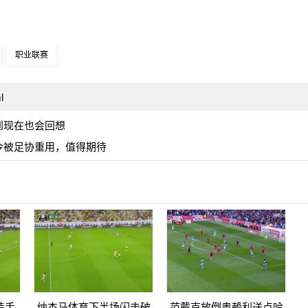
职业联赛
l
到现在也会回想
今被足协重用，值得期待
造手
纳杰马体育下半场闪击破
范戴克放倒奥赖利送点哈