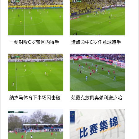
一剑封喉C罗禁区内得手
造点命中C罗任意球造手
爆射破门双响打进生涯第
球亲自主罚命中生涯第966
967球
球
纳杰马体育下半场闪击破
范戴克放倒奥赖利送点哈
门扳平卡多索禁区内打门
兰德点射破门曼城1-0利物
得手
浦