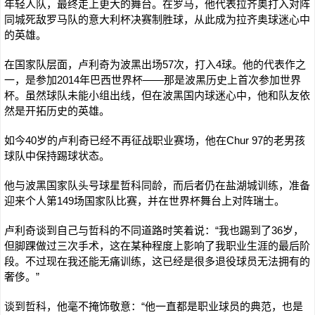
年轻人队，最终走上更大的舞台。在罗马，他代表拉齐奥打入对阵
同城死敌罗马队的意大利杯决赛制胜球，从此成为拉齐奥球迷心中
的英雄。
在国家队层面，卢利奇为波黑出场57次，打入4球。他的代表作之
一，是参加2014年巴西世界杯——那是波黑历史上首次参加世界
杯。虽然球队未能小组出线，但在波黑国内球迷心中，他和队友依
然是开拓历史的英雄。
如今40岁的卢利奇已经不再征战职业赛场，他在Chur 97的老男孩
球队中保持踢球状态。
他与波黑国家队头号球星哲科同龄，而后者仍在盐湖城训练，准备
迎来个人第149场国家队比赛，并在世界杯舞台上对阵瑞士。
卢利奇谈到自己与哲科的不同道路时笑着说：“我也踢到了36岁，
但脚踝做过三次手术，这在某种程度上影响了我职业生涯的最后阶
段。不过现在我还能无痛训练，这已经是很多退役球员无法拥有的
奢侈。”
谈到哲科，他毫不掩饰敬意：“他一直都是职业球员的典范，也是