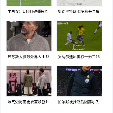
中国女足U16打破僵局周
集锦沙特联-C罗梅开二度
瑾彤杀入禁区小角度抽射
造点马内双响 胜利5-2纳杰
远角破门
马体育
热苏斯大多数外界人士都
罗纳尔迪尼奥独一无二16
讨厌阿森纳我不明白为什
日上线被捕入狱人生最糟
么
糕时刻
壕气迈阿密更衣室焕新升
帕尔默被抢断后图赫尔失
级梅西悠闲品马黛茶
望至极随后日本队5脚传递