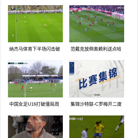
爆射破门双响打进生涯第
球亲自主罚命中生涯第966
967球
球
纳杰马体育下半场闪击破
范戴克放倒奥赖利送点哈
门扳平卡多索禁区内打门
兰德点射破门曼城1-0利物
得手
浦
中国女足U16打破僵局周
集锦沙特联-C罗梅开二度
瑾彤杀入禁区小角度抽射
造点马内双响 胜利5-2纳杰
远角破门
马体育