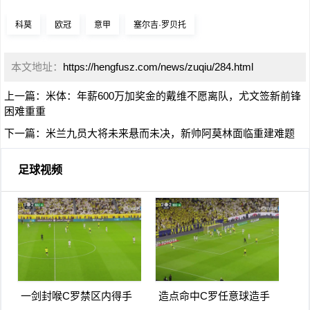
科莫
欧冠
意甲
塞尔吉·罗贝托
本文地址：
https://hengfusz.com/news/zuqiu/284.html
上一篇：
米体：年薪600万加奖金的戴维不愿离队，尤文签新前锋
困难重重
下一篇：
米兰九员大将未来悬而未决，新帅阿莫林面临重建难题
足球视频
一剑封喉C罗禁区内得手
造点命中C罗任意球造手