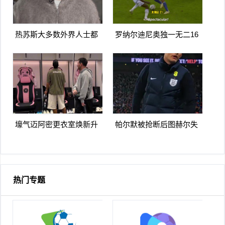
热苏斯大多数外界人士都
罗纳尔迪尼奥独一无二16
讨厌阿森纳我不明白为什
日上线被捕入狱人生最糟
么
糕时刻
壕气迈阿密更衣室焕新升
帕尔默被抢断后图赫尔失
级梅西悠闲品马黛茶
望至极随后日本队5脚传递
破门
热门专题