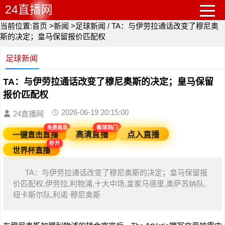
24直播网
当前位置:
首页
>
新闻
>
足球新闻
/
TA：与伊劳拉通话改变了穆尼奥
斯的决定；皇马保留报价匹配权
足球新闻
TA：与伊劳拉通话改变了穆尼奥斯的决定；皇马保留
报价匹配权
2026-06-19 20:15:00
24直播网
免费高清
看球热门
一键直击直播
点入直播
高清直播
秒开
世界杯直播
TA：与伊劳拉通话改变了穆尼奥斯的决定；皇马保留报
价匹配权,伊劳拉,利物浦,十大中场,皇家马德里,奥萨苏纳队,
纽卡斯尔队,利诺·穆尼奥斯