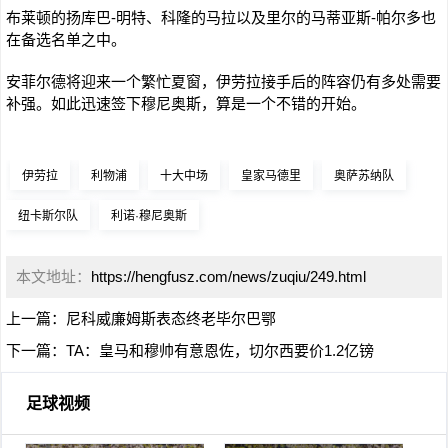
布莱顿的扬库巴-明特、科隆的马拉以及里尔的马蒂亚斯-帕尔多也
在备选名单之中。
安菲尔德将迎来一个繁忙夏窗，伊劳拉接手后的阵容仍有多处需要
补强。如此迅速签下穆尼奥斯，算是一个不错的开始。
伊劳拉
利物浦
十大中场
皇家马德里
奥萨苏纳队
纽卡斯尔队
利诺·穆尼奥斯
本文地址：
https://hengfusz.com/news/zuqiu/249.html
上一篇：
尼科威廉姆斯表态终老毕尔巴鄂
下一篇：
TA：皇马和穆帅有意恩佐，切尔西要价1.2亿镑
足球视频