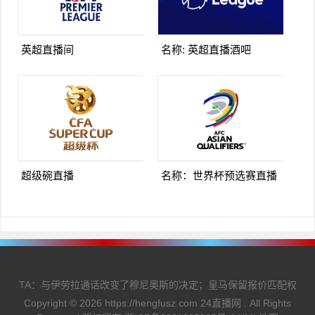
英超直播间
名称: 英超直播酒吧
超级碗直播
名称：世界杯预选赛直播
TA：与伊劳拉通话改变了穆尼奥斯的决定；皇马保留报价匹配权
Copyright ©
2026
https://hengfusz.com
24直播网
. All Rights