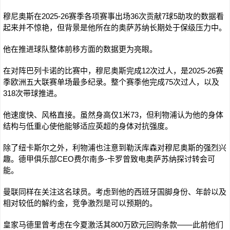
穆尼奥斯在2025-26赛季各项赛事出场36次贡献7球5助攻的数据看
起来并不惊艳，但背景是他所在的奥萨苏纳长期处于保级压力中。
他在推进球队整体前移方面的数据更为亮眼。
在对阵巴列卡诺的比赛中，穆尼奥斯完成12次过人，是2025-26赛
季欧洲五大联赛单场最多纪录。整个赛季他完成75次过人，以及
318次带球推进。
他速度快、风格直接。虽然身高仅1米73，但利物浦认为他的身体
结构与低重心使他能够适应英超的身体对抗强度。
除了纽卡斯尔之外，利物浦也注意到勒沃库森对穆尼奥斯的强烈兴
趣。德甲俱乐部CEO费尔南多-卡罗曾致电奥萨苏纳探讨转会可
能。
曼联同样在关注这名球员。考虑到他的西班牙国脚身份、年龄以及
相对较低的解约金，竞争激烈是可以预期的。
皇家马德里曾考虑在今夏激活其800万欧元回购条款——此前他们