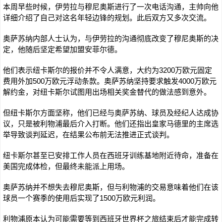
本周早些时候，伊劳拉与穆尼奥斯进行了一次电话沟通，主帅向他
详细介绍了自己对这名年轻边锋的规划。此后双方又多次交流。
奥萨苏纳内部人士认为，与伊劳拉的沟通彻底改变了穆尼奥斯的决
定，他随后坚定希望加盟安菲尔德。
他们表示纽卡斯尔的报价并不令人满意，大约为3200万欧元固定
费用外加500万欧元浮动条款。奥萨苏纳坚持要求触发4000万欧元
解约金，对纽卡斯尔试图用出场相关奖金替代的做法感到意外。
但纽卡斯尔方面坚称，他们已经与奥萨苏纳、球员及经纪人达成协
议，只是被利物浦最后介入打断。他们还指出皇家马德里的主席选
举导致谈判延迟，在结果公布前无法推进正式谈判。
纽卡斯尔甚至已安排工作人员在西班牙训练基地附近待命，准备在
美国完成体检，但最终未能派上用场。
奥萨苏纳并不想失去穆尼奥斯，但与利物浦的交易意味着他们在该
球员一个赛季的使用后实现了1500万欧元利润。
利物浦原本认为可能需要等到西班牙世界杯之旅结束后才能完成转