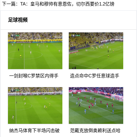
下一篇：
TA：皇马和穆帅有意恩佐，切尔西要价1.2亿镑
足球视频
一剑封喉C罗禁区内得手
造点命中C罗任意球造手
爆射破门双响打进生涯第
球亲自主罚命中生涯第966
967球
球
纳杰马体育下半场闪击破
范戴克放倒奥赖利送点哈