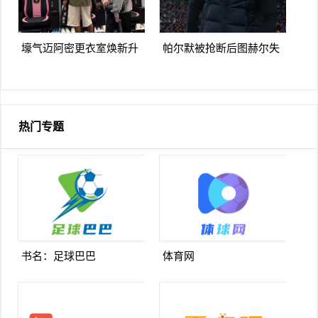
壕气迈阿密更衣室焕新升
帕尔默被抢断后图赫尔失
级梅西悠闲品马黛茶
望至极随后日本队5脚传递
破门
热门专题
书名：足球巴巴
体育网