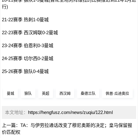
行)
21-22赛季 热刺1-0曼城
22-23赛季 西汉姆联0-2曼城
23-24赛季 伯恩利0-3曼城
24-25赛季 切尔西0-2曼城
25-26赛季 狼队0-4曼城
曼城
狼队
英超
西汉姆
桑德兰队
佩普·瓜迪奥拉
本文地址：
https://hengfusz.com/news/zuqiu/122.html
上一篇：
TA：与伊劳拉通话改变了穆尼奥斯的决定；皇马保留报
价匹配权