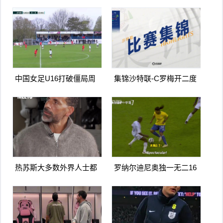
门扳平卡多索禁区内打门
兰德点射破门曼城1-0利物
得手
浦
中国女足U16打破僵局周
集锦沙特联-C罗梅开二度
瑾彤杀入禁区小角度抽射
造点马内双响 胜利5-2纳杰
远角破门
马体育
热苏斯大多数外界人士都
罗纳尔迪尼奥独一无二16
讨厌阿森纳我不明白为什
日上线被捕入狱人生最糟
么
糕时刻