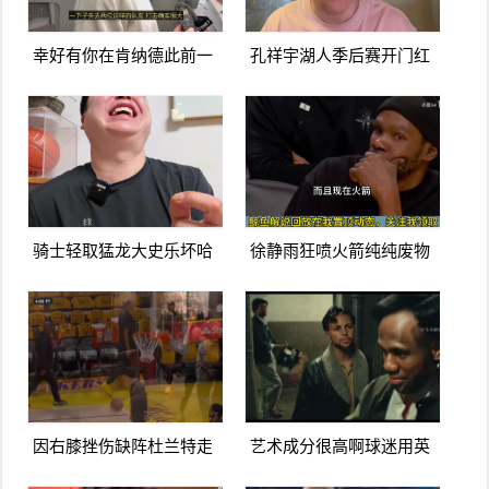
幸好有你在肯纳德此前一
孔祥宇湖人季后赛开门红
下失去东里两名队友打击
火箭进攻太次了没杜兰特
确实很大
根本不行
骑士轻取猛龙大史乐坏哈
徐静雨狂喷火箭纯纯废物
登米切尔要是这状态大业
队杜兰特就是蛀虫立棍单
可成啊
打坑惨球队
因右膝挫伤缺阵杜兰特走
艺术成分很高啊球迷用英
路姿势看上去是有些一瘸
雄本色名场面恶搞詹杜库