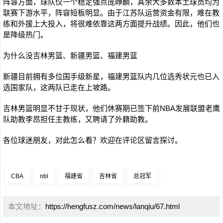
阵容方面，球队仅一个稳定强点庞峥麟，其余大多数本土球员均为
联赛下游水平，阵容短板明显。由于江苏队运营资金有限，难在教
练和外援上大投入，将很难依靠这两方面提升战绩。因此，他们也
是降级热门。
为什么没吉林男篮、新疆男篮、福建男篮
新疆目前拥有多位国手级新星，福建男篮队内几位选秀状元也已入
选国家队，这两队已走在上坡路。
吉林男篮明显不甘于现状，他们休赛期已签下前NBA发展联盟老鹰
队助教李昂担任主教练，又聘请了外籍助教。
各位球迷朋友，对此怎么看？欢迎在评论区留言探讨。
CBA
nbl
福建省
吉林省
总冠军
本文地址：
https://hengfusz.com/news/lanqiu/67.html