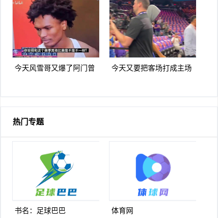
一拐
季后赛
今天风雪哥又爆了阿门曾
今天又要把客场打成主场
言你们防不住杰伦格林除
库里走进太阳主场球迷热
非我来防
烈欢迎
热门专题
书名：足球巴巴
体育网