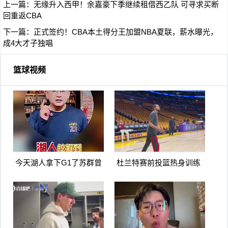
上一篇：
无缘升入西甲！余嘉豪下季继续租借西乙队 可寻求买断
回重返CBA
下一篇：
正式签约！CBA本土得分王加盟NBA夏联，薪水曝光，
成4大才子独唱
篮球视频
今天湖人拿下G1了苏群曾
杜兰特赛前投篮热身训练
言湖人可能会被火箭横扫
看上去不像膝盖有伤啊