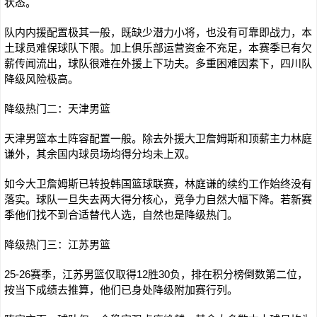
状态。
队内内援配置极其一般，既缺少潜力小将，也没有可靠即战力，本
土球员难保球队下限。加上俱乐部运营资金不充足，本赛季已有欠
薪传闻流出，球队很难在外援上下功夫。多重困难因素下，四川队
降级风险极高。
降级热门二：天津男篮
天津男篮本土阵容配置一般。除去外援大卫詹姆斯和顶薪主力林庭
谦外，其余国内球员场均得分均未上双。
如今大卫詹姆斯已转投韩国篮球联赛，林庭谦的续约工作始终没有
落实。球队一旦失去两大得分核心，竞争力自然大幅下降。若新赛
季他们找不到合适替代人选，自然也是降级热门。
降级热门三：江苏男篮
25-26赛季，江苏男篮仅取得12胜30负，排在积分榜倒数第二位，
按当下成绩去推算，他们已身处降级附加赛行列。