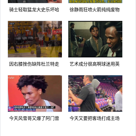
骑士轻取猛龙大史乐坏哈
徐静雨狂喷火箭纯纯废物
登米切尔要是这状态大业
队杜兰特就是蛀虫立棍单
可成啊
打坑惨球队
因右膝挫伤缺阵杜兰特走
艺术成分很高啊球迷用英
路姿势看上去是有些一瘸
雄本色名场面恶搞詹杜库
一拐
季后赛
今天风雪哥又爆了阿门曾
今天又要把客场打成主场
言你们防不住杰伦格林除
库里走进太阳主场球迷热