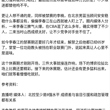
迷都替他鸣不平。
更让人想不通的是，同样被禁赛的李楠，在北京男篮当顾问安安稳
稳什么事都没有，偏偏李春江在山西就被人盯上了。圈内媒体人分
析，一来李春江脾气火爆，在CBA混了这么多年，确实得罪了不少
人，二来当时山西成绩太好，让不少竞争对手坐不住了。
如今李春江的禁赛期还要好几年才结束，解禁之后他都已经65岁
了，堂堂一位功勋教头被挡在职业联赛门外，说起来真让人心里不
是滋味。
这个休赛期才刚刚开场，三件大事就接连炸响，场下的博弈拉扯比
场上比赛还要精彩。接下来的休赛期，估计还会有更多猛料出来，
咱们就等着慢慢吃就好。
参考资料：
直播吧 媒体人：北控至少是8强水平 成绩差与盲目引援和疏忽管理
都有关系