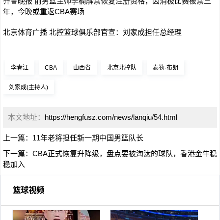
齐鲁晚报 前男篮主帅李楠解禁恢复注册资格，因消极比赛被禁三
年，今晚或重返CBA赛场
北京体育广播 北控篮球俱乐部官宣：刘家成担任总经理
李春江
CBA
山西省
北京北控队
泰勒·布朗
刘家成(主持人)
本文地址：
https://hengfusz.com/news/lanqiu/54.html
上一篇：
11年老将担任新一期中国男篮队长
下一篇：
CBA正式恢复升降级，盘点要被淘汰的球队，香港金牛稳
稳加入
篮球视频