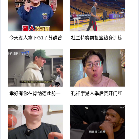
今天湖人拿下G1了苏群曾
杜兰特赛前投篮热身训练
言湖人可能会被火箭横扫
看上去不像膝盖有伤啊
幸好有你在肯纳德此前一
孔祥宇湖人季后赛开门红
下失去东里两名队友打击
火箭进攻太次了没杜兰特
确实很大
根本不行