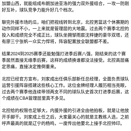
加盟山西，就能组成布朗加迪亚洛的强力双外援组合，一攻一防刚
好互补，球队竞争力能升好几个档次。
聊完外援市场的瓜，咱们把视线转到北京，北控男篮这个休赛期的
动作同样不小，一上来就是管理层的大地震。过去两个赛季北控的
投入和成绩完全不成正比，球队坐拥邹雨宸沈梓捷的豪华双塔，还
有廖三宁张帆一众实力悍将，阵容配置放全联盟都不差。
结果2024到2025赛季还能勉强打进季后赛八强，刚结束的这个赛
季居然直接无缘季后赛，这样的成绩换谁都没法接受。北控高层痛
定思痛，直接决定推倒重来。
北控已经官方宣布，刘家成出任俱乐部新任总经理，全面负责球队
运营引援阵容搭建这些核心工作。这位金牌经理人履历相当亮眼，
过去两个赛季他连续带领两支不同的球队队史首次打进季后赛，这
个成绩在CBA管理层里真不多见。
北控给的权限也足够大，内援外援的引进全由他拍板，就是让他放
开手脚干。刘家成上任之后，大家最关心的就是主教练人选，之前
呼声最高的就是辽宁的杨鸣，一度传出他要北上接手北控帅印。