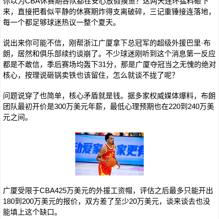
你以为CBA休赛期各队都在安心放假摸鱼？这两天连环猛料砸下
来，直接把看似平静的休赛期炸得支离破碎，三记重锤接连落地，
每一个都足够球迷热议一整个夏天。
说出来你可能不信，刚帮浙江广厦拿下总冠军的超级外援巴里·布
朗，居然和俱乐部续约谈崩了。不少球迷刚听到这个消息第一反应
都是不敢信，季后赛场均轰下31分，那是广厦夺冠当之无愧的绝对
核心，按理说砸锅卖铁也该留住，怎么就谈不拢了呢？
问题说穿了也简单，核心矛盾就是钱。据多家权威媒体爆料，布朗
团队最初开价是300万美元年薪，最低心理预期也在220到240万美
元之间。
广厦受限于CBA425万美元的外援工资帽，评估之后最多只能开出
180到200万美元的报价，双方差了至少20万美元，谈来谈去也没
能填上这个缺口。