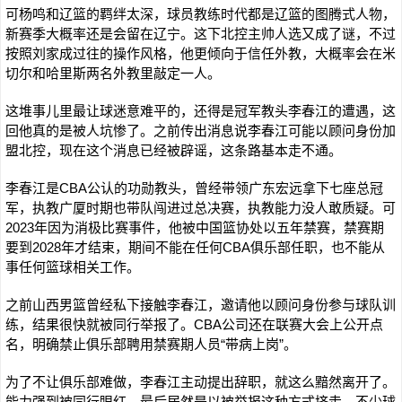
可杨鸣和辽篮的羁绊太深，球员教练时代都是辽篮的图腾式人物，
新赛季大概率还是会留在辽宁。这下北控主帅人选又成了谜，不过
按照刘家成过往的操作风格，他更倾向于信任外教，大概率会在米
切尔和哈里斯两名外教里敲定一人。
这堆事儿里最让球迷意难平的，还得是冠军教头李春江的遭遇，这
回他真的是被人坑惨了。之前传出消息说李春江可能以顾问身份加
盟北控，现在这个消息已经被辟谣，这条路基本走不通。
李春江是CBA公认的功勋教头，曾经带领广东宏远拿下七座总冠
军，执教广厦时期也带队闯进过总决赛，执教能力没人敢质疑。可
2023年因为消极比赛事件，他被中国篮协处以五年禁赛，禁赛期
要到2028年才结束，期间不能在任何CBA俱乐部任职，也不能从
事任何篮球相关工作。
之前山西男篮曾经私下接触李春江，邀请他以顾问身份参与球队训
练，结果很快就被同行举报了。CBA公司还在联赛大会上公开点
名，明确禁止俱乐部聘用禁赛期人员“带病上岗”。
为了不让俱乐部难做，李春江主动提出辞职，就这么黯然离开了。
能力强到被同行眼红，最后居然是以被举报这种方式挤走，不少球