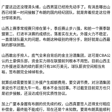
广厦这边还没理清头绪，山西男篮已经抢先动手了。有消息曝出山
西已经第一时间接触了布朗的国内经纪团队，就是奔着挖走这位得
分悍将来的。
山西上赛季常规赛只排在第十，季后赛止步八强，和前一个赛季联
盟第二、打进半决赛的成绩比，落差实在太大。外援火力不稳定，
一直是球队最大的问题，布朗这种级别的得分手，刚好就是山西最
缺的那块拼图。
山西敢出手抢人，底气全来自背后的金主汾酒集团，这可是CBA公
认的土豪俱乐部，资金实力排在联盟前列根本不用愁。目前山西主
力外援迪亚洛的续约薪资只有180万美元，球队薪资空间相当充
裕，签布朗完全绰绰有余。
就算后续需要签第三外援产生超额费用，要交调节费，对汾酒集团
来说也不过是九牛一毛，根本不会当回事。不过截至目前双方也只
是初步接触，还没达成任何实质性协议。
加上广厦本身握有布朗的优先续约权，山西真要签人还得支付相应
补偿金，最终能不能成行，现在还是个未知数。要是布朗真能顺利