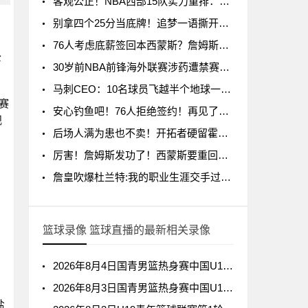
客观公正！NBA西部15队实力重排：马刺第1、火箭第3！
别拿四个25分当底牌！追梦一语撕开杜兰特假象，费城账本全算错了
76人考虑底薪签回本西蒙斯？詹姆斯成关键人物，名记回应泼冷水
公
30岁前NBA前锋海外联赛涉药遭禁赛一个月，系第二次违规
马刺CEO：10名球员飞越半个地球一起训练不常见，因文班带来的尊重与欢乐
赛
安心钓鱼吧！76人拒绝签约！再见了，西蒙斯
规
后场人满为患也不卖！开拓者硬留霍勒迪，拒绝所有交易+阻断流言
厉害！詹姆斯发功了！西蒙斯要重回老东家？
詹皇吹爆杜兰特:我的职业生涯交手过无数伟大得分手 KD是最全面的一个
篮球录像 篮球直播的最新相关录像
2026年8月4日国青男篮热身赛中国U18男篮vs加拿大大卫·安篮球学院全场录像回放
的
2026年8月3日国青男篮热身赛中国U18男篮vs韩国东国大学全场录像回放
盐