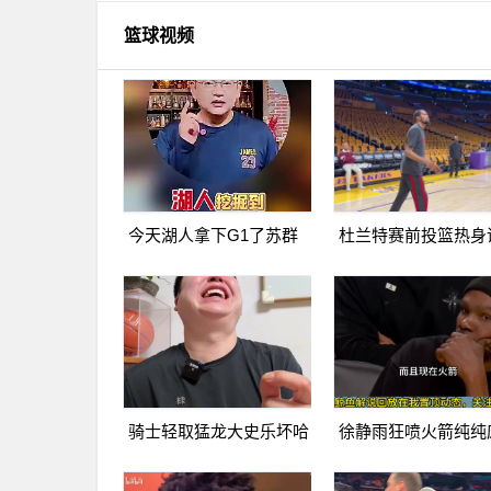
篮球视频
今天湖人拿下G1了苏群
杜兰特赛前投篮热身
曾言湖人可能会被火箭横
看上去不像膝盖有伤
扫
骑士轻取猛龙大史乐坏哈
徐静雨狂喷火箭纯纯
登米切尔要是这状态大业
队杜兰特就是蛀虫立