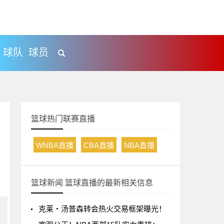
球队
球员
篮球热门联赛直播
WNBA直播
CBA直播
NBA直播
篮球新闻 篮球直播的最新相关信息
克莱・汤普森转会热火交易框架曝光！