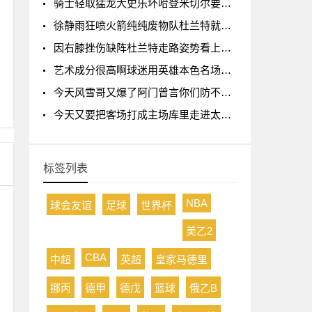
骑士轻取猛龙大史乐坏哈登米切尔要是这状态大业可成啊
徐静雨狂喷火箭纯纯废物队杜兰特就是蛀虫立棍单打坑惨球队
因右膝挫伤缺阵杜兰特走路姿势看上去是有些一瘸一拐
艺术成分很高啊球迷用英雄本色名场面恶搞詹杜库季后赛
今天风雪哥又爆了阿门曾言你们防不住杰伦格林除非我来防
今天又要把客场打成主场库里走进太阳主场球迷热烈欢迎
标签列表
NBA
球会友谊
足球
世界杯
美乙2
CBA
中超
英超
皇家马德里
挪丙
德甲
德戊
篮球
俄乙B