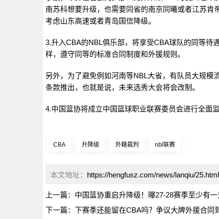
南苏科想要升级，也需要同省的南京同曦或者江苏肯
考虑山东高速或者青岛国信降级。
3.升入CBA的NBL俱乐部，将享受CBA球队的同等
样，遵守同等的标准合同制度和外援规则。
另外，为了避免例如河南等NBL大省，有队员大规模流
条款推出，也就是说，未来选秀大会将会改制。
4.中国篮协将成立中国篮球职业联赛委员会进行全面
CBA
升降级
外籍裁判
nbl联赛
本文地址：
https://hengfusz.com/news/lanqiu/25.html
上一篇：
中国篮协重启升降级！曝27-28赛季至少有一
下一篇：
下赛季还能留在CBA吗？争议大牌外援合同