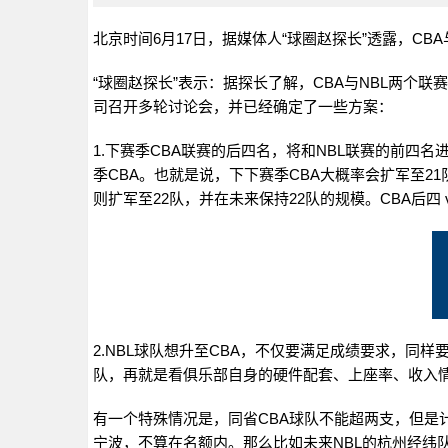
北京时间6月17日，据媒体人“球圈赵探长”透露，CB
“球圈赵探长”表示：据探长了解，CBA与NBL两个
司召开多轮讨论会，并已经确定了一些方案：
1.下赛季CBA联赛的后四名，将和NBL联赛的前四名
季CBA。也就是说，下下赛季CBA大概率会扩军至21队
则扩军至22队，并在未来保持22队的规模。CBA后四
2.NBL球队想升至CBA，不仅要满足成绩要求，同
队，再就是看俱乐部自身的硬件配套、上座率、收入
有一个特殊情况是，同省CBA球队不能超两支，但是
宁波，不算在名额内。那么比如未来NBL的杭州经纬队