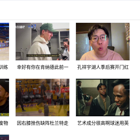
训练
幸好有你在肯纳德此前一
孔祥宇湖人季后赛开门红
啊
下失去东里两名队友打击
火箭进攻太次了没杜兰特
确实很大
根本不行
废物
因右膝挫伤缺阵杜兰特走
艺术成分很高啊球迷用英
棍单
路姿势看上去是有些一瘸
雄本色名场面恶搞詹杜库