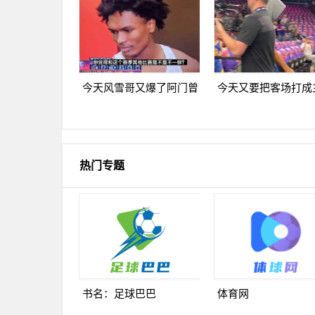
可成啊
打坑惨球队
今天风雪哥又爆了阿门曾
今天又要把客场打成
言你们防不住杰伦格林除
库里走进太阳主场球
非我来防
烈欢迎
热门专题
书名：足球巴巴
体育网