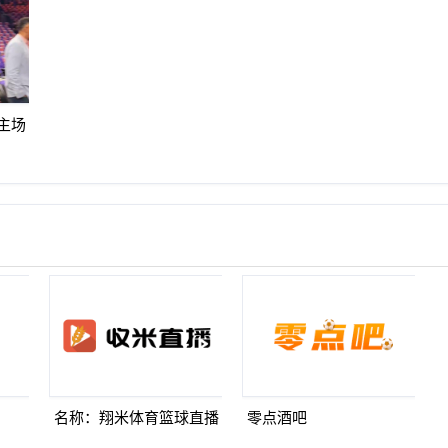
一拐
季后赛
主场
迷热
名称：翔米体育篮球直播
零点酒吧