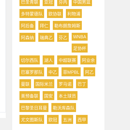
巴圣青联
亚冠
芬丙
中国男篮
多特蒙德队
欧协联
利物浦
阿后备
拜仁
勒布朗詹姆斯
WNBA
阿森纳
瑞典乙
芬乙
足协杯
切尔西队
湖人
中超联赛
阿业余
巴塞罗那队
中乙
菲MPBL
阿乙
曼联
国际米兰
罗马诺
巴丁
美预备联
国安
本土球员
巴黎圣日耳曼
勒沃库森队
尤文图斯队
欧冠
五洲
西甲