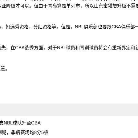
帝亚降级才可以。但由于青岛算是单列市，所以山东蜜獾想升级不需
待遇，如选秀资格、分红资格等。但是，NBL俱乐部也要跟CBA俱乐部
失，在CBA选秀方面，对于NBL球员和青训球员将会有重新界定和
监管。
支NBL球队升至CBA
到期，季后赛场均8分5板