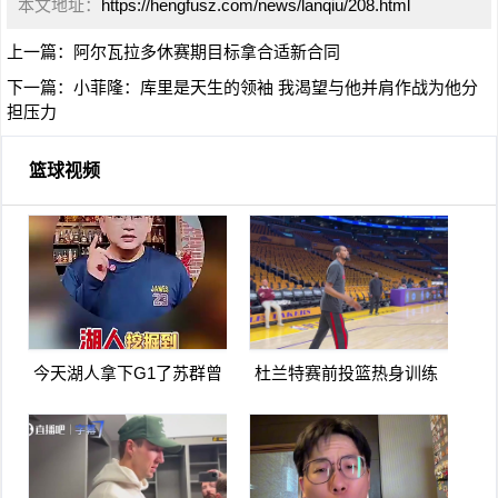
本文地址：
https://hengfusz.com/news/lanqiu/208.html
上一篇：
阿尔瓦拉多休赛期目标拿合适新合同
下一篇：
小菲隆：库里是天生的领袖 我渴望与他并肩作战为他分
担压力
篮球视频
今天湖人拿下G1了苏群曾
杜兰特赛前投篮热身训练
言湖人可能会被火箭横扫
看上去不像膝盖有伤啊