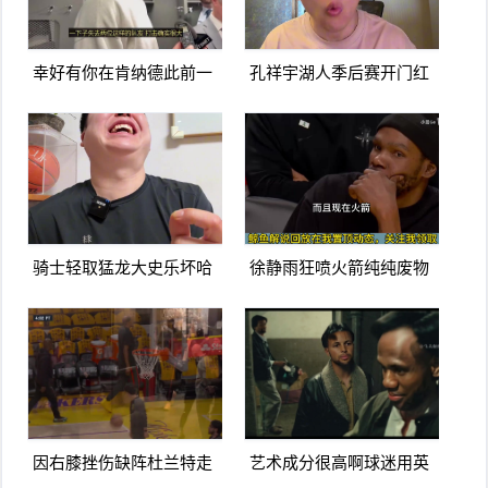
幸好有你在肯纳德此前一
孔祥宇湖人季后赛开门红
下失去东里两名队友打击
火箭进攻太次了没杜兰特
确实很大
根本不行
骑士轻取猛龙大史乐坏哈
徐静雨狂喷火箭纯纯废物
登米切尔要是这状态大业
队杜兰特就是蛀虫立棍单
可成啊
打坑惨球队
因右膝挫伤缺阵杜兰特走
艺术成分很高啊球迷用英