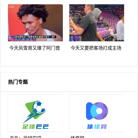
路姿势看上去是有些一瘸
雄本色名场面恶搞詹杜库
一拐
季后赛
今天风雪哥又爆了阿门曾
今天又要把客场打成主场
言你们防不住杰伦格林除
库里走进太阳主场球迷热
非我来防
烈欢迎
热门专题