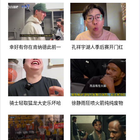
言湖人可能会被火箭横扫
看上去不像膝盖有伤啊
幸好有你在肯纳德此前一
孔祥宇湖人季后赛开门红
下失去东里两名队友打击
火箭进攻太次了没杜兰特
确实很大
根本不行
骑士轻取猛龙大史乐坏哈
徐静雨狂喷火箭纯纯废物
登米切尔要是这状态大业
队杜兰特就是蛀虫立棍单
可成啊
打坑惨球队