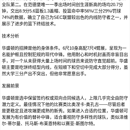
全队第二。在范德堡唯一一季出场时间创生涯新高的场均20.7分
钟，交出8.9分5.6篮板1.3盖帽、投篮命中率56%/三分29%/罚球
74%的数据，确立了自己为SEC联盟较出色的内线防守者之一，并
展示了进步的篮下终结技术。
技术分析
华盛顿的招牌是他的身体条件。6尺10身高配7尺4臂展，呈现为一
名能护框且控制犯规的现代中锋。他用耐心和时机封盖而非盲目出
手，对一个从未获得大量上场时间的球员来说防守直觉超前。华盛
顿主要是吃饼终结型内线，在短顺下和空切中完成大部分得分，虽
然大学三分产出不突出，但他非常愿意出手。
发展前景
华盛顿是选中保留签约权或双向合同候选人，上限几乎完全由防守
潜力定义。最佳情况下他的比赛类比奥涅卡-奥孔古——尽管后者
是更稳定且进攻端更成熟的新秀。如果进入合适的位置，华盛顿可
发展为有价值的替补中锋，适合重视防守多样性的球队，类似泽维
尔-蒂尔曼、托马斯-布莱恩特和以赛亚-斯图尔特。