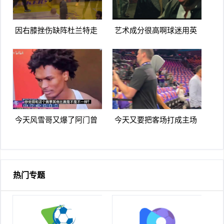
因右膝挫伤缺阵杜兰特走
艺术成分很高啊球迷用英
路姿势看上去是有些一瘸
雄本色名场面恶搞詹杜库
一拐
季后赛
今天风雪哥又爆了阿门曾
今天又要把客场打成主场
言你们防不住杰伦格林除
库里走进太阳主场球迷热
非我来防
烈欢迎
热门专题