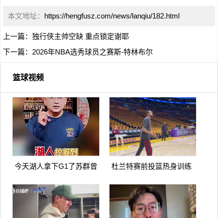
本文地址：
https://hengfusz.com/news/lanqiu/182.html
上一篇：
独行侠主帅空缺 重点锁定谢耶
下一篇：
2026年NBA选秀球员之赛斯-特林布尔
篮球视频
今天湖人拿下G1了苏群曾
杜兰特赛前投篮热身训练
言湖人可能会被火箭横扫
看上去不像膝盖有伤啊