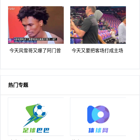
路姿势看上去是有些一瘸
雄本色名场面恶搞詹杜库
一拐
季后赛
今天风雪哥又爆了阿门曾
今天又要把客场打成主场
言你们防不住杰伦格林除
库里走进太阳主场球迷热
非我来防
烈欢迎
热门专题