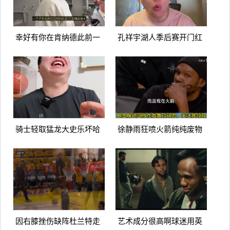
幸好有你在肯纳德此前一
孔祥宇湖人季后赛开门红
下失去东里两名队友打击
火箭进攻太次了没杜兰特
确实很大
根本不行
骑士轻取猛龙大史乐坏哈
徐静雨狂喷火箭纯纯废物
登米切尔要是这状态大业
队杜兰特就是蛀虫立棍单
可成啊
打坑惨球队
因右膝挫伤缺阵杜兰特走
艺术成分很高啊球迷用英