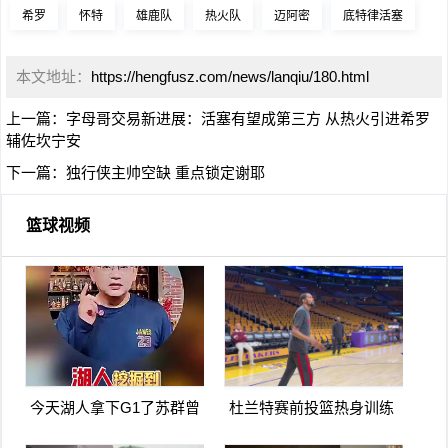
希罗
怀特
雄鹿队
热火队
迈阿密
底特律活塞
本文地址：
https://hengfusz.com/news/lanqiu/180.html
上一篇：
字母哥交易新进展：活塞有望成第三方 从热火引进希罗
辅佐坎宁安
下一篇：
独行侠主帅空缺 重点锁定谢耶
篮球视频
今天湖人拿下G1了苏群曾
杜兰特赛前投篮热身训练
言湖人可能会被火箭横扫
看上去不像膝盖有伤啊