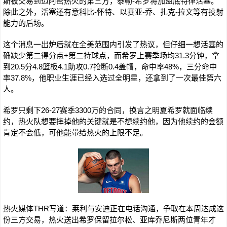
斯被交易到迈阿密热火的第三方，泰勒-希罗将加盟底特律活塞。
除此之外，活塞还有意科比-怀特、以赛亚-乔、扎克-拉文等有投射
能力的后场。
这个消息一出炉后就在全美范围内引发了热议，但仔细一想活塞的
确缺少第二得分点+第二持球点，而希罗上赛季场均31.3分钟，拿
到20.5分4.8篮板4.1助攻0.7抢断0.4盖帽，命中率48%，三分命中
率37.8%，他职业生涯已经入选过全明星，还拿到了一次最佳第六
人。
希罗只剩下26-27赛季3300万的合同，换言之明夏希罗就面临续
约，热火队想要摔掉他的关键就是不想续约他，因为他续约的金额
肯定不会低，可他能带给热火的上限不足。
热火媒体THR写道：莱利与安迪正在电话沟通，争取在本周达成这
份三方交易，热火送出希罗保留拉尔松、亚库乔尼斯两位青年才