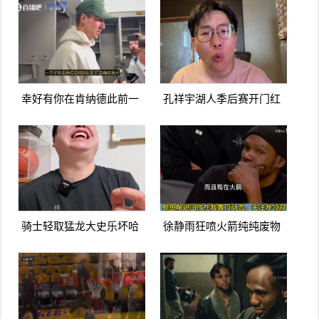
幸好有你在肯纳德此前一
孔祥宇湖人季后赛开门红
下失去东里两名队友打击
火箭进攻太次了没杜兰特
确实很大
根本不行
骑士轻取猛龙大史乐坏哈
徐静雨狂喷火箭纯纯废物
登米切尔要是这状态大业
队杜兰特就是蛀虫立棍单
可成啊
打坑惨球队