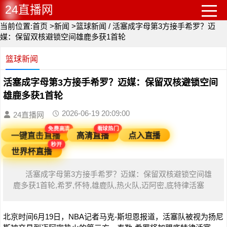
24直播网
当前位置:
首页
>
新闻
>
篮球新闻
/
活塞成字母第3方接手希罗？迈
媒：保留双核避锁空间雄鹿多获1首轮
篮球新闻
活塞成字母第3方接手希罗？迈媒：保留双核避锁空间
雄鹿多获1首轮
2026-06-19 20:09:00
24直播网
看球热门
免费高清
点入直播
高清直播
一键直击直播
秒开
世界杯直播
活塞成字母第3方接手希罗？迈媒：保留双核避锁空间雄
鹿多获1首轮,希罗,怀特,雄鹿队,热火队,迈阿密,底特律活塞
北京时间6月19日，NBA记者马克-斯坦恩报道，活塞队被视为扬尼