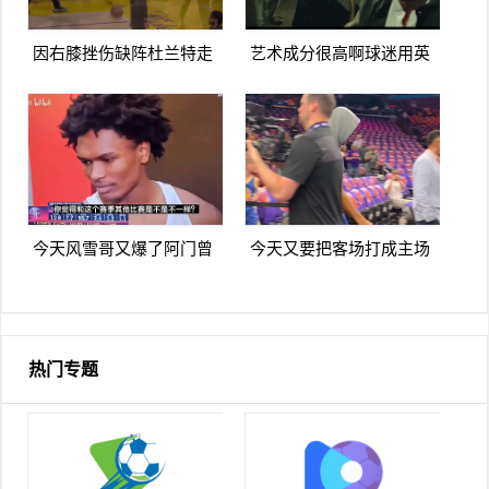
因右膝挫伤缺阵杜兰特走
艺术成分很高啊球迷用英
路姿势看上去是有些一瘸
雄本色名场面恶搞詹杜库
一拐
季后赛
今天风雪哥又爆了阿门曾
今天又要把客场打成主场
言你们防不住杰伦格林除
库里走进太阳主场球迷热
非我来防
烈欢迎
热门专题